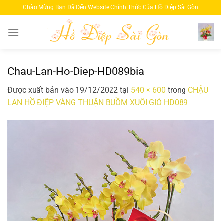
Bỏ
Chào Mừng Bạn Đã Đến Website Chính Thức Của Hồ Diệp Sài Gòn
qua
nội
dung
Chau-Lan-Ho-Diep-HD089bia
Được xuất bản vào
19/12/2022
tại
540 × 600
trong
CHẬU
LAN HỒ ĐIỆP VÀNG THUẬN BUỒM XUÔI GIÓ HD089