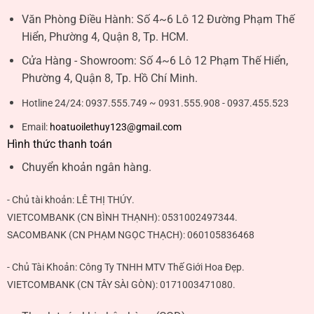
Văn Phòng Điều Hành:
Số 4~6 Lô 12 Đường Phạm Thế
Hiển, Phường 4, Quận 8, Tp. HCM.
Cửa Hàng - Showroom:
Số 4~6 Lô 12 Phạm Thế Hiển,
Phường 4, Quận 8, Tp. Hồ Chí Minh.
Hotline 24/24:
0937.555.749 ~ 0931.555.908 - 0937.455.523
Email:
hoatuoilethuy123@gmail.com
Hình thức thanh toán
Chuyển khoản ngân hàng.
- Chủ tài khoản:
LÊ THỊ THÚY
.
VIETCOMBANK (CN BÌNH THẠNH):
0531002497344
.
SACOMBANK (CN PHẠM NGỌC THẠCH):
060105836468
- Chủ Tài Khoản: Công Ty TNHH MTV Thế Giới Hoa Đẹp.
VIETCOMBANK (CN TÂY SÀI GÒN):
0171003471080
.