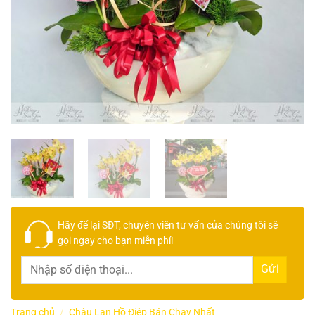
Hãy để lại
SĐT, chuyên viên tư vấn
của chúng tôi sẽ
gọi ngay cho bạn
miễn phí!
Trang chủ
/
Chậu Lan Hồ Điệp Bán Chạy Nhất