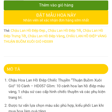
Thêm vào giỏ hàng
ĐẶT MẪU HOA NÀY
Nhân viên sẽ xác nhận đơn hàng sớm nhất
Chậu Lan Hồ Điệp Đẹp.
Chậu Lan Hồ Điệp Tết
Chậu Lan Hồ
Thẻ:
,
,
Điệp Trưng Tết
Chậu Lan Hồ Điệp Vàng
CHẬU LAN HỒ ĐIỆP VÀNG
,
,
THUẬN BUỒM XUÔI GIÓ HD089
MÔ TẢ
Chậu Hoa Lan Hồ Điệp Chiếc Thuyền “Thuận Buồm Xuôi
Gió” 10 Cành – HD057 Gồm: 10 cành hoa lan hồ điệp màu
vàng, 1 chậu sứ cao cấp hình chiếc thuyền và các phụ kiện
trang trí.
Được tư vấn lựa chọn màu sắc phù hợp, kiểu phối Lan khi
mua hoa làm quà tặng.