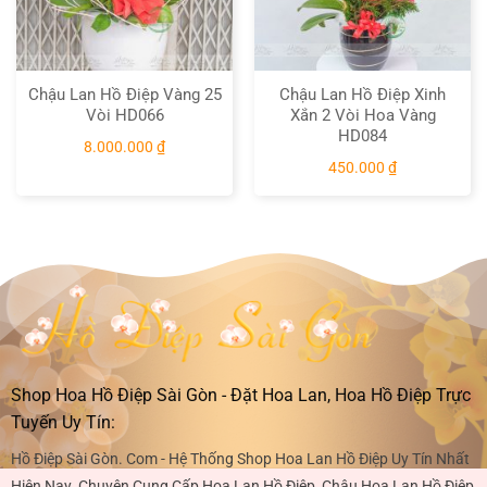
Chậu Lan Hồ Điệp Vàng 25
Chậu Lan Hồ Điệp Xinh
Vòi HD066
Xắn 2 Vòi Hoa Vàng
HD084
8.000.000
₫
450.000
₫
Shop Hoa Hồ Điệp Sài Gòn - Đặt Hoa Lan, Hoa Hồ Điệp Trực
Tuyến Uy Tín:
Hồ Điệp Sài Gòn. Com - Hệ Thống Shop Hoa Lan Hồ Điệp Uy Tín Nhất
Hiện Nay. Chuyên Cung Cấp Hoa Lan Hồ Điệp, Chậu Hoa Lan Hồ Điệp