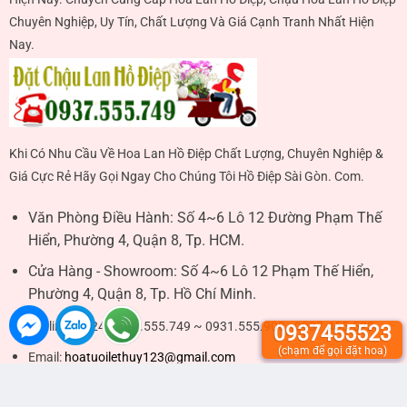
Chuyên Nghiệp, Uy Tín, Chất Lượng Và Giá Cạnh Tranh Nhất Hiện
Nay.
Khi Có Nhu Cầu Về Hoa Lan Hồ Điệp Chất Lượng, Chuyên Nghiệp &
Giá Cực Rẻ Hãy Gọi Ngay Cho Chúng Tôi Hồ Điệp Sài Gòn. Com.
Văn Phòng Điều Hành:
Số 4~6 Lô 12 Đường Phạm Thế
Hiển, Phường 4, Quận 8, Tp. HCM.
Cửa Hàng - Showroom:
Số 4~6 Lô 12 Phạm Thế Hiển,
Phường 4, Quận 8, Tp. Hồ Chí Minh.
Hotline 24/24:
0937.555.749 ~ 0931.555.908 - 0937.455.523
0937455523
(chạm để gọi đặt hoa)
Email:
hoatuoilethuy123@gmail.com
Hình thức thanh toán