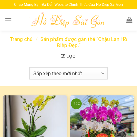
Bỏ
Chào Mừng Bạn Đã Đến Website Chính Thức Của Hồ Diệp Sài Gòn
qua
nội
dung
Trang chủ
/
Sản phẩm được gắn thẻ “Chậu Lan Hồ
Điệp Đẹp.”
LỌC
-22%