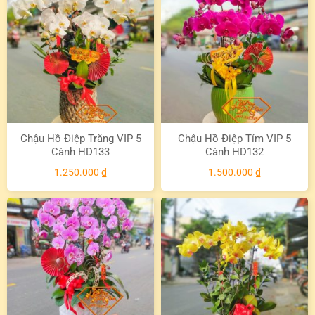
Chậu Hồ Điệp Trắng VIP 5
Chậu Hồ Điệp Tím VIP 5
Cành HD133
Cành HD132
1.250.000
₫
1.500.000
₫