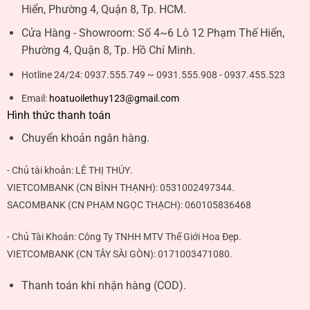
Hiển, Phường 4, Quận 8, Tp. HCM.
Cửa Hàng - Showroom:
Số 4~6 Lô 12 Phạm Thế Hiển,
Phường 4, Quận 8, Tp. Hồ Chí Minh.
Hotline 24/24:
0937.555.749 ~ 0931.555.908 - 0937.455.523
Email:
hoatuoilethuy123@gmail.com
Hình thức thanh toán
Chuyển khoản ngân hàng.
- Chủ tài khoản:
LÊ THỊ THÚY
.
VIETCOMBANK (CN BÌNH THẠNH):
0531002497344
.
SACOMBANK (CN PHẠM NGỌC THẠCH):
060105836468
- Chủ Tài Khoản: Công Ty TNHH MTV Thế Giới Hoa Đẹp.
VIETCOMBANK (CN TÂY SÀI GÒN):
0171003471080
.
Thanh toán khi nhận hàng (COD).