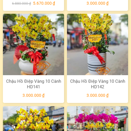
Giá
Giá
5.670.000
₫
3.000.000
₫
6.880.000
₫
gốc
hiện
là:
tại
6.880.000 ₫.
là:
5.670.000 ₫.
Chậu Hồ Điệp Vàng 10 Cành
Chậu Hồ Điệp Vàng 10 Cành
HD141
HD142
3.000.000
₫
3.000.000
₫