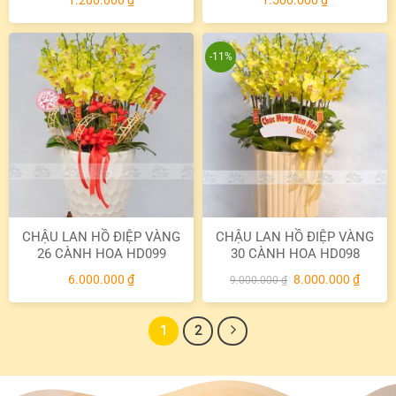
1.200.000
₫
1.500.000
₫
-11%
CHẬU LAN HỒ ĐIỆP VÀNG
CHẬU LAN HỒ ĐIỆP VÀNG
26 CÀNH HOA HD099
30 CÀNH HOA HD098
Giá
Giá
6.000.000
₫
8.000.000
₫
9.000.000
₫
gốc
hiện
là:
tại
9.000.000 ₫.
là:
8.000.
1
2