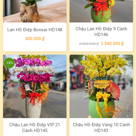
Chậu Lan Hồ Điệp 9 Cành
Lan Hồ Điệp Bonsai HD148
HD146
400.000
₫
Giá
Giá
2.340.000
₫
3.000.000
₫
gốc
hiện
là:
tại
3.000.000 ₫.
là:
2.340.
-18%
Chậu Lan Hồ Điệp VIP 21
Chậu Hồ Điệp Vàng 10 Cành
Cành HD145
HD143