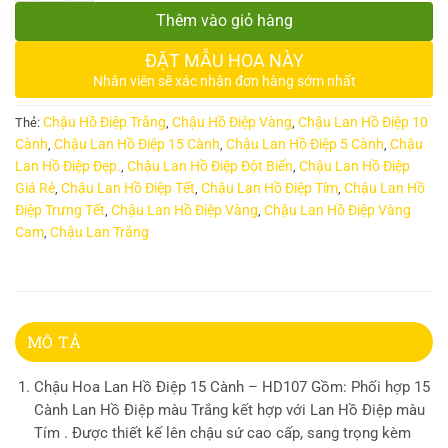
Thêm vào giỏ hàng
ĐẶT MẪU HOA NÀY
Nhân viên sẽ xác nhận đơn hàng sớm nhất
Chậu Hồ Điệp Trắng
Chậu Hồ Điệp Vàng
Chậu Lan Hồ Điệp 10
Thẻ:
,
,
Cành
Chậu Lan Hồ Điệp 15 Cành
Chậu Lan Hồ Điệp 5 Cành
Chậu
,
,
,
Lan Hồ Điệp Đẹp.
Chậu Lan Hồ Điệp Đột Biến
Chậu Lan Hồ Điệp
,
,
Giá Rẻ
Chậu Lan Hồ Điệp Tết
Chậu Lan Hồ Điệp Tím
Chậu Lan Hồ
,
,
,
Điệp Trưng Tết
Chậu Lan Hồ Điệp Vàng
Chậu Lan Hồ Điệp Vàng
,
,
Cam
Chậu Lan Trắng
,
MÔ TẢ
Chậu Hoa Lan Hồ Điệp 15 Cành – HD107 Gồm: Phối hợp 15
Cành Lan Hồ Điệp màu Trắng kết hợp với Lan Hồ Điệp màu
Tím . Được thiết kế lên chậu sứ cao cấp, sang trọng kèm