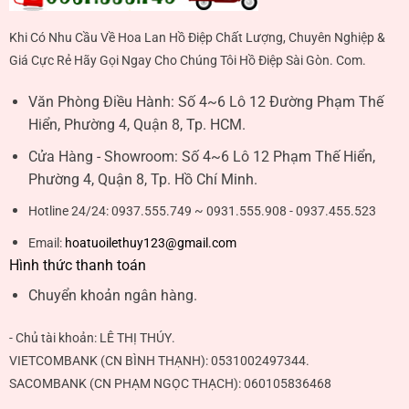
Khi Có Nhu Cầu Về Hoa Lan Hồ Điệp Chất Lượng, Chuyên Nghiệp &
Giá Cực Rẻ Hãy Gọi Ngay Cho Chúng Tôi Hồ Điệp Sài Gòn. Com.
Văn Phòng Điều Hành:
Số 4~6 Lô 12 Đường Phạm Thế
Hiển, Phường 4, Quận 8, Tp. HCM.
Cửa Hàng - Showroom:
Số 4~6 Lô 12 Phạm Thế Hiển,
Phường 4, Quận 8, Tp. Hồ Chí Minh.
Hotline 24/24:
0937.555.749 ~ 0931.555.908 - 0937.455.523
Email:
hoatuoilethuy123@gmail.com
Hình thức thanh toán
Chuyển khoản ngân hàng.
- Chủ tài khoản:
LÊ THỊ THÚY
.
VIETCOMBANK (CN BÌNH THẠNH):
0531002497344
.
SACOMBANK (CN PHẠM NGỌC THẠCH):
060105836468