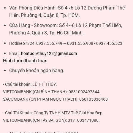
Văn Phòng Điều Hành:
Số 4~6 Lô 12 Đường Phạm Thế
Hiển, Phường 4, Quận 8, Tp. HCM.
Cửa Hàng - Showroom:
Số 4~6 Lô 12 Phạm Thế Hiển,
Phường 4, Quận 8, Tp. Hồ Chí Minh.
Hotline 24/24:
0937.555.749 ~ 0931.555.908 - 0937.455.523
Email:
hoatuoilethuy123@gmail.com
Hình thức thanh toán
Chuyển khoản ngân hàng.
- Chủ tài khoản:
LÊ THỊ THÚY
.
VIETCOMBANK (CN BÌNH THẠNH):
0531002497344
.
SACOMBANK (CN PHẠM NGỌC THẠCH):
060105836468
- Chủ Tài Khoản: Công Ty TNHH MTV Thế Giới Hoa Đẹp.
VIETCOMBANK (CN TÂY SÀI GÒN):
0171003471080
.