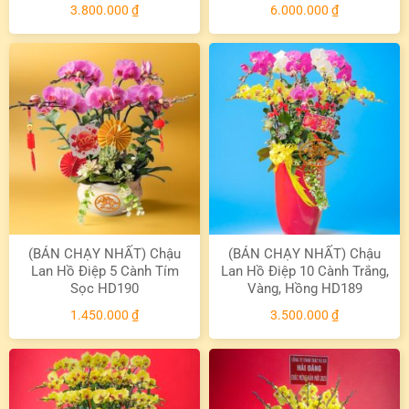
3.800.000
₫
6.000.000
₫
(BÁN CHẠY NHẤT) Chậu
(BÁN CHẠY NHẤT) Chậu
Lan Hồ Điệp 5 Cành Tím
Lan Hồ Điệp 10 Cành Trắng,
Sọc HD190
Vàng, Hồng HD189
1.450.000
₫
3.500.000
₫