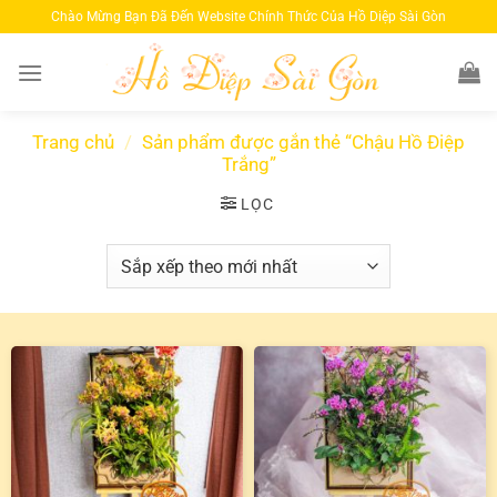
Bỏ
Chào Mừng Bạn Đã Đến Website Chính Thức Của Hồ Diệp Sài Gòn
qua
nội
dung
Trang chủ
/
Sản phẩm được gắn thẻ “Chậu Hồ Điệp
Trắng”
LỌC