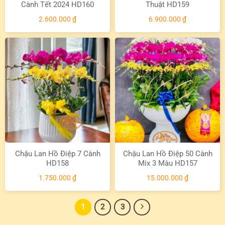
Cành Tết 2024 HD160
Thuật HD159
2.600.000
₫
6.900.000
₫
Chậu Lan Hồ Điệp 7 Cành
Chậu Lan Hồ Điệp 50 Cành
HD158
Mix 3 Màu HD157
1.750.000
₫
15.000.000
₫
1
2
3