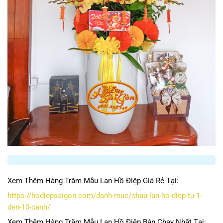
Xem Thêm Hàng Trăm Mẫu Lan Hồ Điệp Giá Rẻ Tại:
https://hodiepsaigon.com/danh-muc/chau-lan-ho-diep-tu-1-
den-10-canh/
Xem Thêm Hàng Trăm Mẫu Lan Hồ Điệp Bán Chạy Nhất Tại: