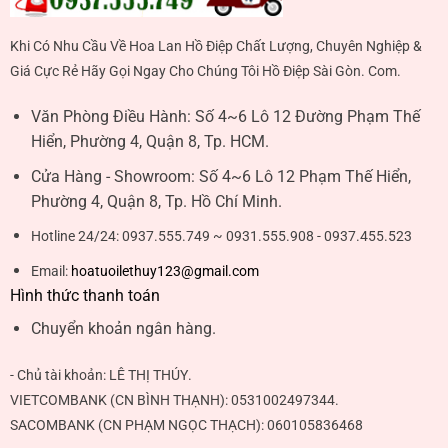
Khi Có Nhu Cầu Về Hoa Lan Hồ Điệp Chất Lượng, Chuyên Nghiệp &
Giá Cực Rẻ Hãy Gọi Ngay Cho Chúng Tôi Hồ Điệp Sài Gòn. Com.
Văn Phòng Điều Hành:
Số 4~6 Lô 12 Đường Phạm Thế
Hiển, Phường 4, Quận 8, Tp. HCM.
Cửa Hàng - Showroom:
Số 4~6 Lô 12 Phạm Thế Hiển,
Phường 4, Quận 8, Tp. Hồ Chí Minh.
Hotline 24/24:
0937.555.749 ~ 0931.555.908 - 0937.455.523
Email:
hoatuoilethuy123@gmail.com
Hình thức thanh toán
Chuyển khoản ngân hàng.
- Chủ tài khoản:
LÊ THỊ THÚY
.
VIETCOMBANK (CN BÌNH THẠNH):
0531002497344
.
SACOMBANK (CN PHẠM NGỌC THẠCH):
060105836468