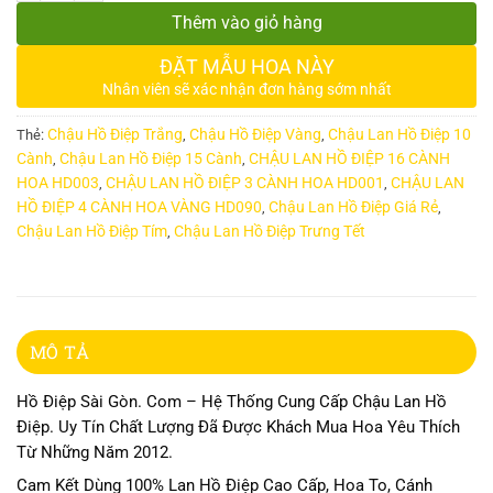
Thêm vào giỏ hàng
ĐẶT MẪU HOA NÀY
Nhân viên sẽ xác nhận đơn hàng sớm nhất
Chậu Hồ Điệp Trắng
Chậu Hồ Điệp Vàng
Chậu Lan Hồ Điệp 10
Thẻ:
,
,
Cành
Chậu Lan Hồ Điệp 15 Cành
CHẬU LAN HỒ ĐIỆP 16 CÀNH
,
,
HOA HD003
CHẬU LAN HỒ ĐIỆP 3 CÀNH HOA HD001
CHẬU LAN
,
,
HỒ ĐIỆP 4 CÀNH HOA VÀNG HD090
Chậu Lan Hồ Điệp Giá Rẻ
,
,
Chậu Lan Hồ Điệp Tím
Chậu Lan Hồ Điệp Trưng Tết
,
MÔ TẢ
Hồ Điệp Sài Gòn. Com – Hệ Thống Cung Cấp Chậu Lan Hồ
Điệp. Uy Tín Chất Lượng Đã Được Khách Mua Hoa Yêu Thích
Từ Những Năm 2012.
Cam Kết Dùng 100% Lan Hồ Điệp Cao Cấp, Hoa To, Cánh