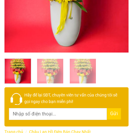
Hãy để lại
SĐT, chuyên viên tư vấn
của chúng tôi sẽ
gọi ngay cho bạn
miễn phí!
Trang chủ
/
Chậu Lan Hồ Điệp Bán Chạy Nhất