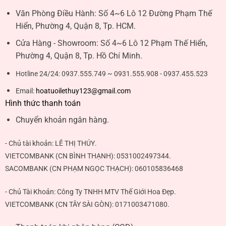
Văn Phòng Điều Hành:
Số 4~6 Lô 12 Đường Phạm Thế
Hiển, Phường 4, Quận 8, Tp. HCM.
Cửa Hàng - Showroom:
Số 4~6 Lô 12 Phạm Thế Hiển,
Phường 4, Quận 8, Tp. Hồ Chí Minh.
Hotline 24/24:
0937.555.749 ~ 0931.555.908 - 0937.455.523
Email:
hoatuoilethuy123@gmail.com
Hình thức thanh toán
Chuyển khoản ngân hàng.
- Chủ tài khoản:
LÊ THỊ THÚY
.
VIETCOMBANK (CN BÌNH THẠNH):
0531002497344
.
SACOMBANK (CN PHẠM NGỌC THẠCH):
060105836468
- Chủ Tài Khoản: Công Ty TNHH MTV Thế Giới Hoa Đẹp.
VIETCOMBANK (CN TÂY SÀI GÒN):
0171003471080
.