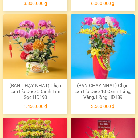
3.800.000
₫
6.000.000
₫
(BÁN CHẠY NHẤT) Chậu
(BÁN CHẠY NHẤT) Chậu
Lan Hồ Điệp 5 Cành Tím
Lan Hồ Điệp 10 Cành Trắng,
Sọc HD190
Vàng, Hồng HD189
1.450.000
₫
3.500.000
₫