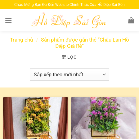
Bỏ
Chào Mừng Bạn Đã Đến Website Chính Thức Của Hồ Diệp Sài Gòn
qua
nội
dung
Trang chủ
/
Sản phẩm được gắn thẻ “Chậu Lan Hồ
Điệp Giá Rẻ”
LỌC