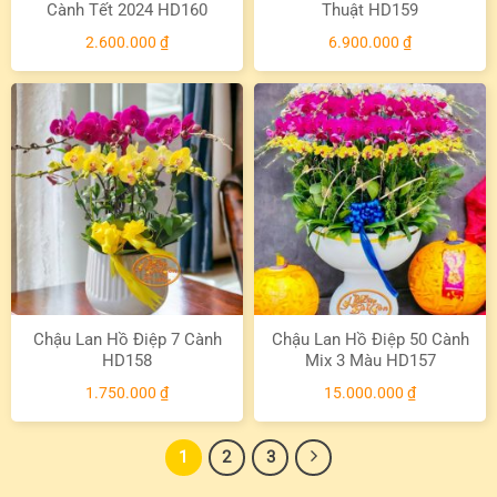
Cành Tết 2024 HD160
Thuật HD159
2.600.000
₫
6.900.000
₫
Chậu Lan Hồ Điệp 7 Cành
Chậu Lan Hồ Điệp 50 Cành
HD158
Mix 3 Màu HD157
1.750.000
₫
15.000.000
₫
1
2
3