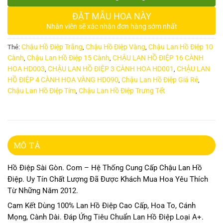
ĐẶT MẪU HOA NÀY
Nhân viên sẽ xác nhận đơn hàng sớm nhất
Chậu Hồ Điệp Trắng
Chậu Hồ Điệp Vàng
Chậu Lan Hồ Điệp 10
Thẻ:
,
,
Cành
Chậu Lan Hồ Điệp 15 Cành
CHẬU LAN HỒ ĐIỆP 16 CÀNH
,
,
HOA HD003
CHẬU LAN HỒ ĐIỆP 3 CÀNH HOA HD001
CHẬU LAN
,
,
HỒ ĐIỆP 4 CÀNH HOA VÀNG HD090
Chậu Lan Hồ Điệp Giá Rẻ
,
,
Chậu Lan Hồ Điệp Tím
Chậu Lan Hồ Điệp Trưng Tết
,
MÔ TẢ
Hồ Điệp Sài Gòn. Com – Hệ Thống Cung Cấp Chậu Lan Hồ
Điệp. Uy Tín Chất Lượng Đã Được Khách Mua Hoa Yêu Thích
Từ Những Năm 2012.
Cam Kết Dùng 100% Lan Hồ Điệp Cao Cấp, Hoa To, Cánh
Mọng, Cành Dài. Đáp Ứng Tiêu Chuẩn Lan Hồ Điệp Loại A+.