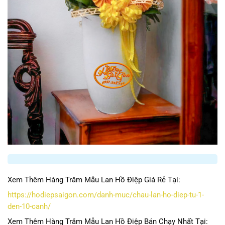
Xem Thêm Hàng Trăm Mẫu Lan Hồ Điệp Giá Rẻ Tại:
https://hodiepsaigon.com/danh-muc/chau-lan-ho-diep-tu-1-
den-10-canh/
Xem Thêm Hàng Trăm Mẫu Lan Hồ Điệp Bán Chạy Nhất Tại: