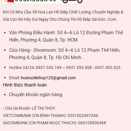
Khi Có Nhu Cầu Về Hoa Lan Hồ Điệp Chất Lượng, Chuyên Nghiệp &
Giá Cực Rẻ Hãy Gọi Ngay Cho Chúng Tôi Hồ Điệp Sài Gòn. Com.
Văn Phòng Điều Hành:
Số 4~6 Lô 12 Đường Phạm Thế
Hiển, Phường 4, Quận 8, Tp. HCM.
Cửa Hàng - Showroom:
Số 4~6 Lô 12 Phạm Thế Hiển,
Phường 4, Quận 8, Tp. Hồ Chí Minh.
Hotline 24/24:
0937.555.749 ~ 0931.555.908 - 0937.455.523
Email:
hoatuoilethuy123@gmail.com
Hình thức thanh toán
Chuyển khoản ngân hàng.
- Chủ tài khoản:
LÊ THỊ THÚY
.
VIETCOMBANK (CN BÌNH THẠNH):
0531002497344
.
SACOMBANK (CN PHẠM NGỌC THẠCH):
060105836468