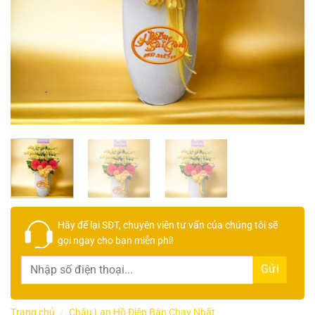
Hãy để lại
SĐT, chuyên viên tư vấn
của chúng tôi sẽ
gọi ngay cho bạn
miễn phí!
Trang chủ
/
Chậu Lan Hồ Điệp Bán Chạy Nhất