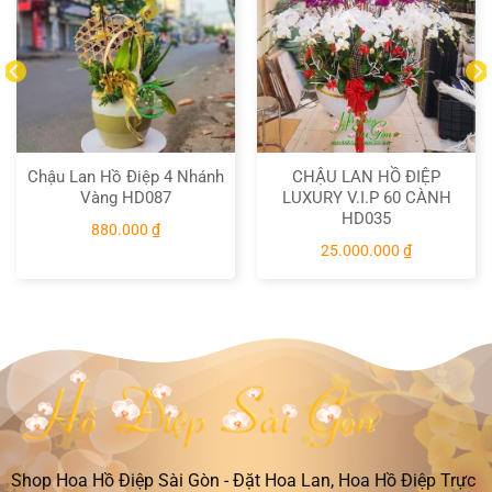
Chậu Lan Hồ Điệp 4 Nhánh
CHẬU LAN HỒ ĐIỆP
Vàng HD087
LUXURY V.I.P 60 CÀNH
HD035
880.000
₫
25.000.000
₫
Shop Hoa Hồ Điệp Sài Gòn - Đặt Hoa Lan, Hoa Hồ Điệp Trực