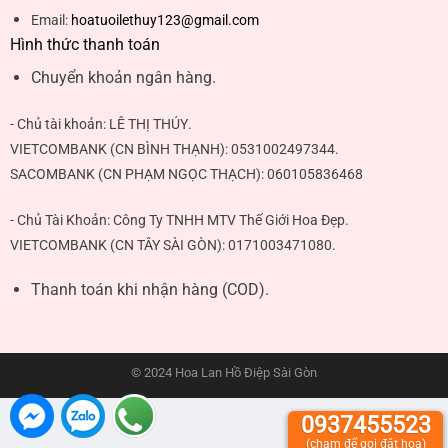
Email:
hoatuoilethuy123@gmail.com
Hình thức thanh toán
Chuyển khoản ngân hàng.
- Chủ tài khoản:
LÊ THỊ THÚY
.
VIETCOMBANK (CN BÌNH THẠNH):
0531002497344
.
SACOMBANK (CN PHẠM NGỌC THẠCH):
060105836468
- Chủ Tài Khoản: Công Ty TNHH MTV Thế Giới Hoa Đẹp.
VIETCOMBANK (CN TÂY SÀI GÒN):
0171003471080
.
Thanh toán khi nhận hàng (COD).
© 2024 Hoa Lan Hồ Điệp Sài Gòn
0937455523
(chạm để gọi đặt hoa)