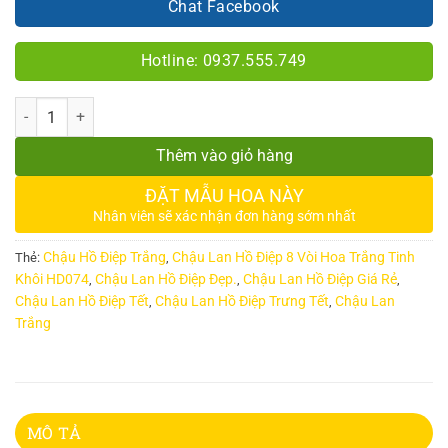
Chat Facebook
Hotline: 0937.555.749
Số lượng
Thêm vào giỏ hàng
ĐẶT MẪU HOA NÀY
Nhân viên sẽ xác nhận đơn hàng sớm nhất
Chậu Hồ Điệp Trắng
Chậu Lan Hồ Điệp 8 Vòi Hoa Trắng Tinh
Thẻ:
,
Khôi HD074
Chậu Lan Hồ Điệp Đẹp.
Chậu Lan Hồ Điệp Giá Rẻ
,
,
,
Chậu Lan Hồ Điệp Tết
Chậu Lan Hồ Điệp Trưng Tết
Chậu Lan
,
,
Trắng
MÔ TẢ