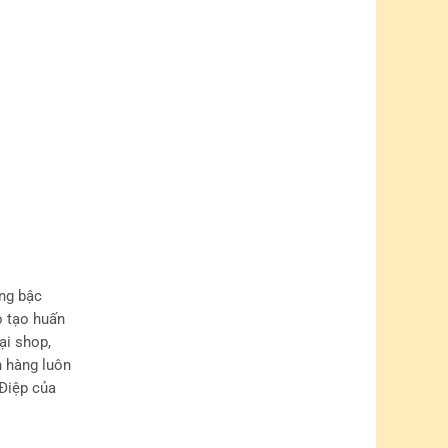
ng bậc
o tạo huấn
ại shop,
h hàng luôn
Điệp của