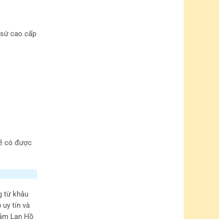
 sứ cao cấp
sẽ có được
g từ khâu
uy tín và
 sắm Lan Hồ