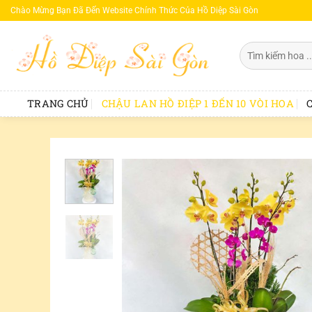
Bỏ
Chào Mừng Bạn Đã Đến Website Chính Thức Của Hồ Diệp Sài Gòn
qua
nội
Tìm
dung
kiếm:
TRANG CHỦ
CHẬU LAN HỒ ĐIỆP 1 ĐẾN 10 VÒI HOA