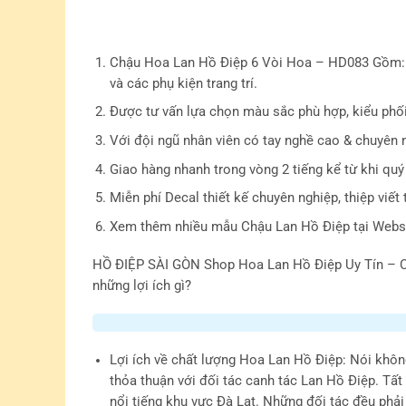
Chậu Hoa Lan Hồ Điệp 6 Vòi Hoa – HD083 Gồm: 4
và các phụ kiện trang trí.
Được tư vấn lựa chọn màu sắc phù hợp, kiểu phố
Với đội ngũ nhân viên có tay nghề cao & chuyên 
Giao hàng nhanh trong vòng 2 tiếng kể từ khi quý
Miễn phí Decal thiết kế chuyên nghiệp, thiệp viết 
Xem thêm nhiều mẫu Chậu Lan Hồ Điệp tại Webs
HỒ ĐIỆP SÀI GÒN
Shop Hoa Lan Hồ Điệp Uy Tín – C
những lợi ích gì?
Lợi ích về chất lượng Hoa Lan Hồ Điệp
: Nói khôn
thỏa thuận với đối tác canh tác Lan Hồ Điệp. Tất
nổi tiếng khu vực Đà Lạt. Những đối tác đều phả