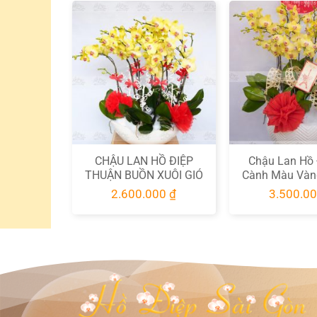
 ĐIỆP 5
CHẬU LAN HỒ ĐIỆP
Chậu Lan Hồ 
IX MÀU
THUẬN BUỒN XUÔI GIÓ
Cành Màu Vàn
2
24K9999 HD081
00
₫
2.600.000
₫
3.500.0