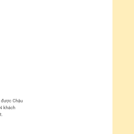
n được Chậu
VN khách
t.