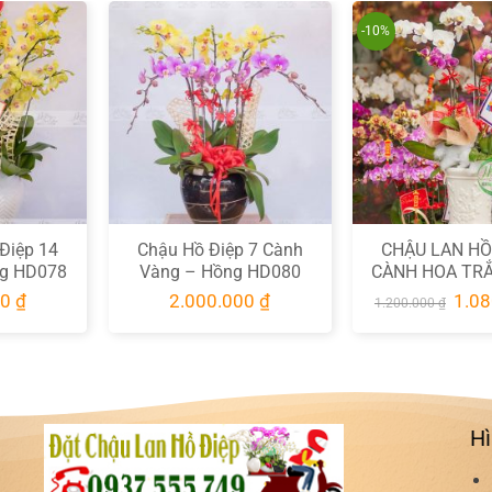
-10%
Điệp 14
Chậu Hồ Điệp 7 Cành
CHẬU LAN HỒ
g HD078
Vàng – Hồng HD080
CÀNH HOA TRẮ
SỌC HD0
Giá
00
₫
2.000.000
₫
1.0
1.200.000
₫
gốc
là:
1.200
Hì