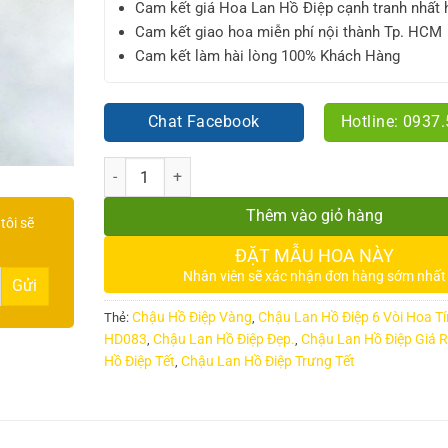
Cam kết giá Hoa Lan Hồ Điệp cạnh tranh nhất 
Cam kết giao hoa miễn phí nội thành Tp. HCM
Cam kết làm hài lòng 100% Khách Hàng
Chat Facebook
Hotline: 0937
Số lượng
Thêm vào giỏ hàng
tôi sẽ
ĐẶT MẪU HOA NÀY
Nhân viên sẽ xác nhận đơn hàng sớm nhất
Chậu Hồ Điệp Vàng
Chậu Lan Hồ Điệp 6 Vòi Hoa T
Thẻ:
,
HD083
Chậu Lan Hồ Điệp Đẹp.
Chậu Lan Hồ Điệp Giá 
,
,
Hồ Điệp Tết
Chậu Lan Hồ Điệp Trưng Tết
,