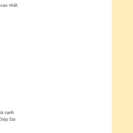
 cao nhất.
iá cạnh
Điệp Sài