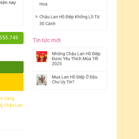
hiện nay
Hoa
Chậu Lan Hồ Điệp Khổng Lồ Từ
30 Cành
.555.749
Tin tức mới
Những Chậu Lan Hồ Điệp
Được Yêu Thích Mùa Tết
2025
Mua Lan Hồ Điệp Ở Đâu
Cho Uy Tín?
ím Vàng
Rẻ
Chậu Lan
,