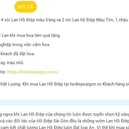
MÔ TẢ
 vòi Lan Hồ Điệp màu Vàng và 2 vòi Lan hồ Điệp Màu Tím, 1 chậu
i Lan khi mua hoa làm quà tặng.
nghiệp trong việc cắm hoa.
 khách đã đặt hoa.
tay, màu nhũ.
ite:
https://hodiepsaigon.com/.
hất Lượng. Khi mua Lan Hồ Điệp tại hodiepsaigon.vn Khách hàng 
g ngoa khi Lan Hồ Điệp của chúng tôi luôn được tuyển chọn kỹ càn
 cả các đối tác của Hồ Điệp Sài Gòn đều là những vườn Lan Hồ Điệp 
i cam kết chất lượng Lan Hồ Điệp luôn đạt loại A+. Vì thế khi mua