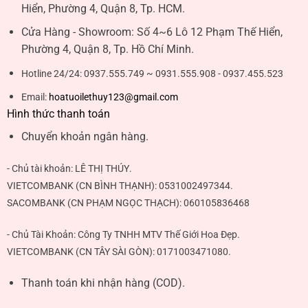
Hiển, Phường 4, Quận 8, Tp. HCM.
Cửa Hàng - Showroom:
Số 4~6 Lô 12 Phạm Thế Hiển,
Phường 4, Quận 8, Tp. Hồ Chí Minh.
Hotline 24/24:
0937.555.749 ~ 0931.555.908 - 0937.455.523
Email:
hoatuoilethuy123@gmail.com
Hình thức thanh toán
Chuyển khoản ngân hàng.
- Chủ tài khoản:
LÊ THỊ THÚY
.
VIETCOMBANK (CN BÌNH THẠNH):
0531002497344
.
SACOMBANK (CN PHẠM NGỌC THẠCH):
060105836468
- Chủ Tài Khoản: Công Ty TNHH MTV Thế Giới Hoa Đẹp.
VIETCOMBANK (CN TÂY SÀI GÒN):
0171003471080
.
Thanh toán khi nhận hàng (COD).