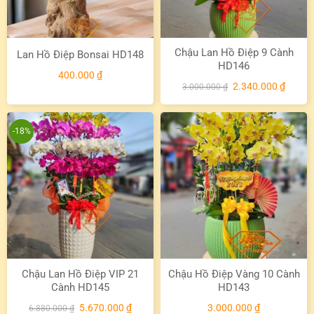
Chậu Lan Hồ Điệp 9 Cành
Lan Hồ Điệp Bonsai HD148
HD146
400.000
₫
Giá
Giá
2.340.000
₫
3.000.000
₫
gốc
hiện
là:
tại
3.000.000 ₫.
là:
2.340.
-18%
Chậu Lan Hồ Điệp VIP 21
Chậu Hồ Điệp Vàng 10 Cành
Cành HD145
HD143
Giá
Giá
5.670.000
₫
3.000.000
₫
6.880.000
₫