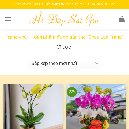
Bỏ
Chào Mừng Bạn Đã Đến Website Chính Thức Của Hồ Diệp Sài Gòn
qua
nội
dung
Trang chủ
/
Sản phẩm được gắn thẻ “Chậu Lan Trắng”
LỌC
-22%