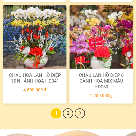
CHẬU HOA LAN HỒ ĐIỆP
CHẬU LAN HỒ ĐIỆP 6
15 NHÁNH HOA HD041
CÀNH HOA MIX MÀU
HD050
4.500.000
₫
1.200.000
₫
1
2