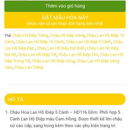
Thêm vào giỏ hàng
ĐẶT MẪU HOA NÀY
Nhân viên sẽ xác nhận đơn hàng sớm nhất
Chậu Hồ Điệp Trắng
Chậu Hồ Điệp Vàng
Chậu Lan Hồ Điệp 10
Thẻ:
,
,
Cành
Chậu Lan Hồ Điệp 15 Cành
Chậu Lan Hồ Điệp 5 Cành
Chậu
,
,
,
Lan Hồ Điệp Đẹp.
Chậu Lan Hồ Điệp Đột Biến
Chậu Lan Hồ Điệp
,
,
Giá Rẻ
Chậu Lan Hồ Điệp Tết
Chậu Lan Hồ Điệp Tím
Chậu Lan Hồ
,
,
,
Điệp Trưng Tết
Chậu Lan Hồ Điệp Vàng
Chậu Lan Hồ Điệp Vàng
,
,
Cam
Chậu Lan Trắng
,
MÔ TẢ
Chậu Hoa Lan Hồ Điệp 5 Cành – HD116 Gồm: Phối hợp 5
Cành Lan Hồ Điệp màu Cam Hồng. Được thiết kế lên chậu
sứ cao cấp, sang trọng kèm theo các phụ kiện trang trí.