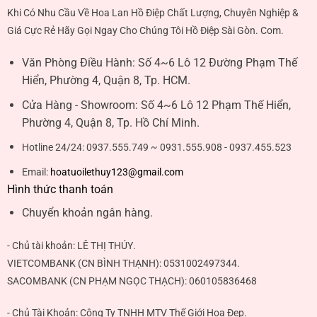
Khi Có Nhu Cầu Về Hoa Lan Hồ Điệp Chất Lượng, Chuyên Nghiệp &
Giá Cực Rẻ Hãy Gọi Ngay Cho Chúng Tôi Hồ Điệp Sài Gòn. Com.
Văn Phòng Điều Hành:
Số 4~6 Lô 12 Đường Phạm Thế
Hiển, Phường 4, Quận 8, Tp. HCM.
Cửa Hàng - Showroom:
Số 4~6 Lô 12 Phạm Thế Hiển,
Phường 4, Quận 8, Tp. Hồ Chí Minh.
Hotline 24/24:
0937.555.749 ~ 0931.555.908 - 0937.455.523
Email:
hoatuoilethuy123@gmail.com
Hình thức thanh toán
Chuyển khoản ngân hàng.
- Chủ tài khoản:
LÊ THỊ THÚY
.
VIETCOMBANK (CN BÌNH THẠNH):
0531002497344
.
SACOMBANK (CN PHẠM NGỌC THẠCH):
060105836468
- Chủ Tài Khoản: Công Ty TNHH MTV Thế Giới Hoa Đẹp.