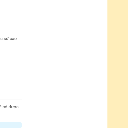
ậu sứ cao
sẽ có được