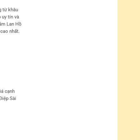
g từ khâu
uy tín và
 sắm Lan Hồ
 cao nhất.
iá cạnh
Điệp Sài