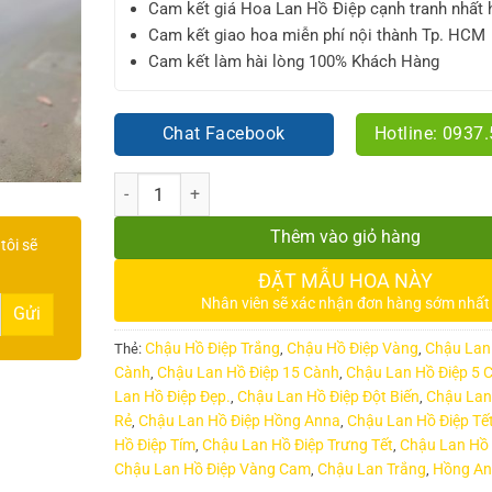
Cam kết giá Hoa Lan Hồ Điệp cạnh tranh nhất 
Cam kết giao hoa miễn phí nội thành Tp. HCM
Cam kết làm hài lòng 100% Khách Hàng
Chat Facebook
Hotline: 0937
Số lượng
Thêm vào giỏ hàng
tôi sẽ
ĐẶT MẪU HOA NÀY
Nhân viên sẽ xác nhận đơn hàng sớm nhất
Chậu Hồ Điệp Trắng
Chậu Hồ Điệp Vàng
Chậu Lan
Thẻ:
,
,
Cành
Chậu Lan Hồ Điệp 15 Cành
Chậu Lan Hồ Điệp 5 
,
,
Lan Hồ Điệp Đẹp.
Chậu Lan Hồ Điệp Đột Biến
Chậu Lan
,
,
Rẻ
Chậu Lan Hồ Điệp Hồng Anna
Chậu Lan Hồ Điệp Tế
,
,
Hồ Điệp Tím
Chậu Lan Hồ Điệp Trưng Tết
Chậu Lan Hồ 
,
,
Chậu Lan Hồ Điệp Vàng Cam
Chậu Lan Trắng
Hồng A
,
,