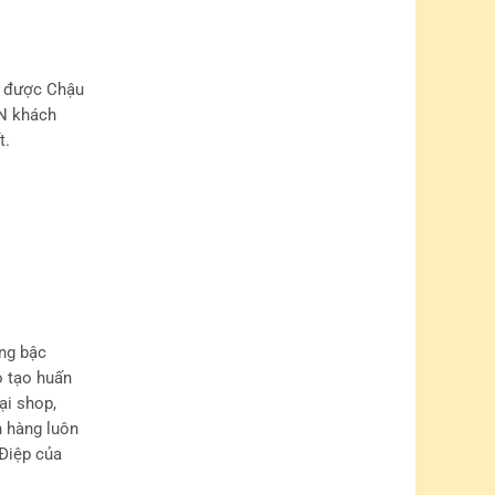
n được Chậu
VN khách
t.
ng bậc
o tạo huấn
ại shop,
h hàng luôn
Điệp của