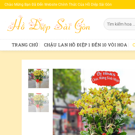
Bỏ
Chào Mừng Bạn Đã Đến Website Chính Thức Của Hồ Diệp Sài Gòn
qua
nội
Tìm
dung
kiếm:
TRANG CHỦ
CHẬU LAN HỒ ĐIỆP 1 ĐẾN 10 VÒI HOA