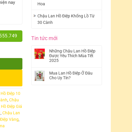
hiện nay
Hoa
Chậu Lan Hồ Điệp Khổng Lồ Từ
30 Cành
.555.749
Tin tức mới
Những Chậu Lan Hồ Điệp
Được Yêu Thích Mùa Tết
2025
Mua Lan Hồ Điệp Ở Đâu
Cho Uy Tín?
 Hồ Điệp 10
Cành
Chậu
,
 Hồ Điệp Giá
t
Chậu Lan
,
Điệp Vàng
,
nna