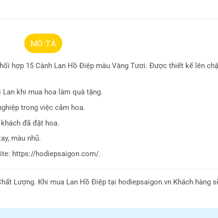
MÔ TẢ
i hợp 15 Cành Lan Hồ Điệp màu Vàng Tươi. Được thiết kế lên ch
i Lan khi mua hoa làm quà tặng.
nghiệp trong việc cắm hoa.
 khách đã đặt hoa.
tay, màu nhũ.
te: https://hodiepsaigon.com/.
hất Lượng. Khi mua Lan Hồ Điệp tại hodiepsaigon.vn Khách hàng 