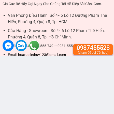
Giá Cực Rẻ Hãy Gọi Ngay Cho Chúng Tôi Hồ Điệp Sài Gòn. Com.
Văn Phòng Điều Hành:
Số 4~6 Lô 12 Đường Phạm Thế
Hiển, Phường 4, Quận 8, Tp. HCM.
Cửa Hàng - Showroom:
Số 4~6 Lô 12 Phạm Thế Hiển,
Phường 4, Quận 8, Tp. Hồ Chí Minh.
Hotline 24/24:
0937.555.749 ~ 0931.555.908 - 0937.455.523
0937455523
(chạm để gọi đặt hoa)
Email:
hoatuoilethuy123@gmail.com
Hình thức thanh toán
Chuyển khoản ngân hàng.
- Chủ tài khoản:
LÊ THỊ THÚY
.
VIETCOMBANK (CN BÌNH THẠNH):
0531002497344
.
SACOMBANK (CN PHẠM NGỌC THẠCH):
060105836468
- Chủ Tài Khoản: Công Ty TNHH MTV Thế Giới Hoa Đẹp.
VIETCOMBANK (CN TÂY SÀI GÒN):
0171003471080
.