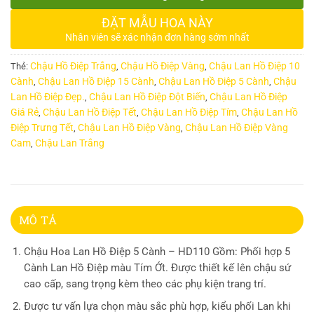
ĐẶT MẪU HOA NÀY
Nhân viên sẽ xác nhận đơn hàng sớm nhất
Chậu Hồ Điệp Trắng
Chậu Hồ Điệp Vàng
Chậu Lan Hồ Điệp 10
Thẻ:
,
,
Cành
Chậu Lan Hồ Điệp 15 Cành
Chậu Lan Hồ Điệp 5 Cành
Chậu
,
,
,
Lan Hồ Điệp Đẹp.
Chậu Lan Hồ Điệp Đột Biến
Chậu Lan Hồ Điệp
,
,
Giá Rẻ
Chậu Lan Hồ Điệp Tết
Chậu Lan Hồ Điệp Tím
Chậu Lan Hồ
,
,
,
Điệp Trưng Tết
Chậu Lan Hồ Điệp Vàng
Chậu Lan Hồ Điệp Vàng
,
,
Cam
Chậu Lan Trắng
,
MÔ TẢ
Chậu Hoa Lan Hồ Điệp 5 Cành – HD110 Gồm: Phối hợp 5
Cành Lan Hồ Điệp màu Tím Ớt. Được thiết kế lên chậu sứ
cao cấp, sang trọng kèm theo các phụ kiện trang trí.
Được tư vấn lựa chọn màu sắc phù hợp, kiểu phối Lan khi