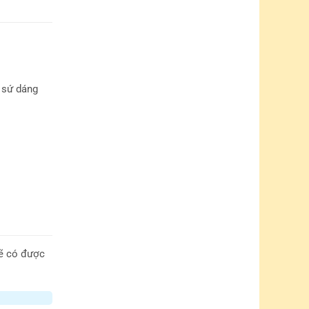
 sứ dáng
sẽ có được