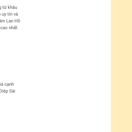
g từ khâu
uy tín và
 sắm Lan Hồ
 cao nhất.
iá cạnh
Điệp Sài