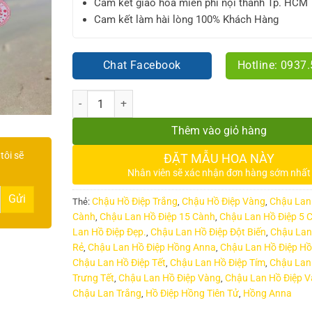
Cam kết giao hoa miễn phí nội thành Tp. HCM
Cam kết làm hài lòng 100% Khách Hàng
Chat Facebook
Hotline: 0937
Số lượng
Thêm vào giỏ hàng
tôi sẽ
ĐẶT MẪU HOA NÀY
Nhân viên sẽ xác nhận đơn hàng sớm nhất
Chậu Hồ Điệp Trắng
Chậu Hồ Điệp Vàng
Chậu Lan
Thẻ:
,
,
Cành
Chậu Lan Hồ Điệp 15 Cành
Chậu Lan Hồ Điệp 5 
,
,
Lan Hồ Điệp Đẹp.
Chậu Lan Hồ Điệp Đột Biến
Chậu Lan
,
,
Rẻ
Chậu Lan Hồ Điệp Hồng Anna
Chậu Lan Hồ Điệp Hồ
,
,
Chậu Lan Hồ Điệp Tết
Chậu Lan Hồ Điệp Tím
Chậu Lan
,
,
Trưng Tết
Chậu Lan Hồ Điệp Vàng
Chậu Lan Hồ Điệp 
,
,
Chậu Lan Trắng
Hồ Điệp Hồng Tiên Tử
Hồng Anna
,
,