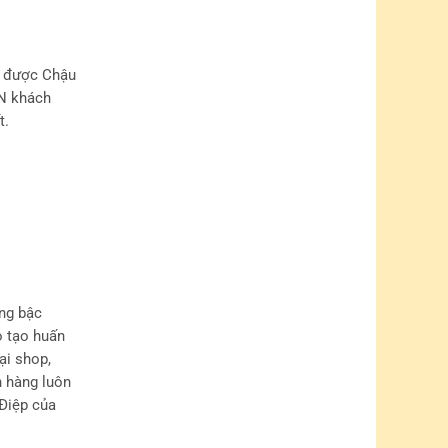
n được Chậu
VN khách
t.
ng bậc
o tạo huấn
ại shop,
h hàng luôn
Điệp của