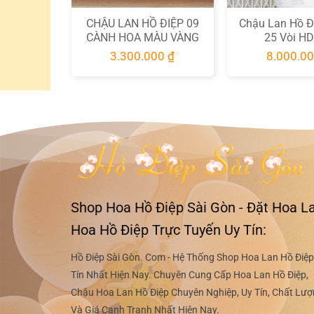
 ĐIỆP 8
CHẬU LAN HỒ ĐIỆP 09
Chậu Lan Hồ Đ
HD034
CÀNH HOA MÀU VÀNG
25 Vòi H
ÓNG ÁNH HD030
00
₫
3.300.000
₫
8.000.0
Shop Hoa Hồ Điệp Sài Gòn - Đặt Hoa La
Hoa Hồ Điệp Trực Tuyến Uy Tín:
Hồ Điệp Sài Gòn. Com - Hệ Thống Shop Hoa Lan Hồ Điệp
Tín Nhất Hiện Nay. Chuyên Cung Cấp Hoa Lan Hồ Điệp,
Chậu Hoa Lan Hồ Điệp Chuyên Nghiệp, Uy Tín, Chất Lư
Và Giá Cạnh Tranh Nhất Hiện Nay.