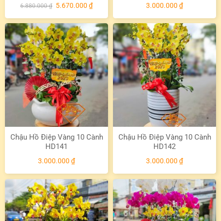
Giá
Giá
5.670.000
₫
3.000.000
₫
6.880.000
₫
gốc
hiện
là:
tại
6.880.000 ₫.
là:
5.670.000 ₫.
Chậu Hồ Điệp Vàng 10 Cành
Chậu Hồ Điệp Vàng 10 Cành
HD141
HD142
3.000.000
₫
3.000.000
₫