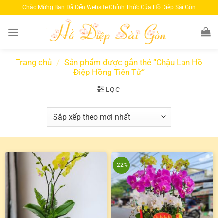
Bỏ
Chào Mừng Bạn Đã Đến Website Chính Thức Của Hồ Diệp Sài Gòn
qua
nội
dung
Trang chủ
/
Sản phẩm được gắn thẻ “Chậu Lan Hồ
Điệp Hồng Tiên Tử”
LỌC
-22%