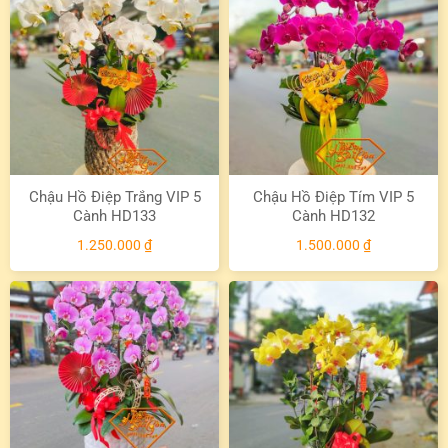
Chậu Hồ Điệp Trắng VIP 5
Chậu Hồ Điệp Tím VIP 5
Cành HD133
Cành HD132
1.250.000
₫
1.500.000
₫