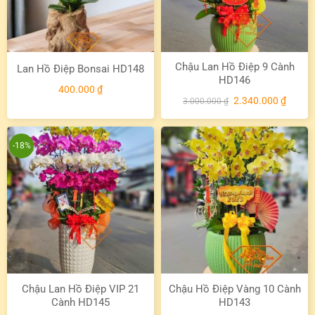
Chậu Lan Hồ Điệp 9 Cành
Lan Hồ Điệp Bonsai HD148
HD146
400.000
₫
Giá
Giá
2.340.000
₫
3.000.000
₫
gốc
hiện
là:
tại
3.000.000 ₫.
là:
2.340.
-18%
Chậu Lan Hồ Điệp VIP 21
Chậu Hồ Điệp Vàng 10 Cành
Cành HD145
HD143