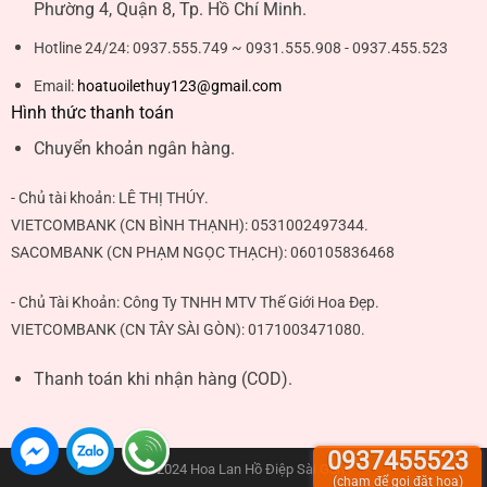
Phường 4, Quận 8, Tp. Hồ Chí Minh.
Hotline 24/24:
0937.555.749 ~ 0931.555.908 - 0937.455.523
Email:
hoatuoilethuy123@gmail.com
Hình thức thanh toán
Chuyển khoản ngân hàng.
- Chủ tài khoản:
LÊ THỊ THÚY
.
VIETCOMBANK (CN BÌNH THẠNH):
0531002497344
.
SACOMBANK (CN PHẠM NGỌC THẠCH):
060105836468
- Chủ Tài Khoản: Công Ty TNHH MTV Thế Giới Hoa Đẹp.
VIETCOMBANK (CN TÂY SÀI GÒN):
0171003471080
.
Thanh toán khi nhận hàng (COD).
0937455523
© 2024 Hoa Lan Hồ Điệp Sài Gòn
(chạm để gọi đặt hoa)