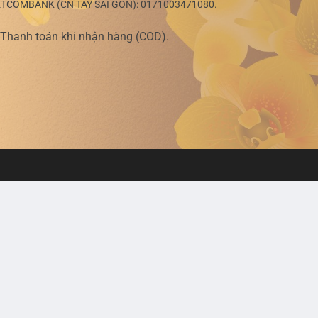
Ồ ĐIỆP
H HOA
00
₫
nh thức thanh toán
Chuyển khoản ngân hàng.
hủ tài khoản:
LÊ THỊ THÚY
.
ETCOMBANK (CN BÌNH THẠNH):
0531002497344
.
COMBANK (CN PHẠM NGỌC THẠCH):
060105836468
hủ Tài Khoản: Công Ty TNHH MTV Thế Giới Hoa Đẹp.
ETCOMBANK (CN TÂY SÀI GÒN):
0171003471080
.