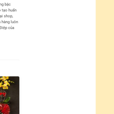
n được Chậu
VN khách
t.
ng bậc
o tạo huấn
ại shop,
h hàng luôn
Điệp của