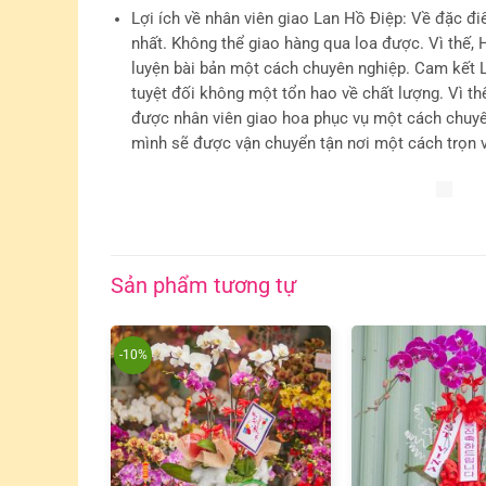
Lợi ích về nhân viên tư vấn
: Luôn có những Nhân 
Lan Hồ Điệp ưng ý nhất với mức giá tiết kiệm nh
hàng luôn được tư vấn 1 cách bài bản chuyên ngh
Lợi ích về nhân viên giao Lan Hồ Điệp
: Về đặc đi
nhất. Không thể giao hàng qua loa được. Vì thế
luyện bài bản một cách chuyên nghiệp. Cam kết L
tuyệt đối không một tổn hao về chất lượng. Vì t
được nhân viên giao hoa phục vụ một cách chuyê