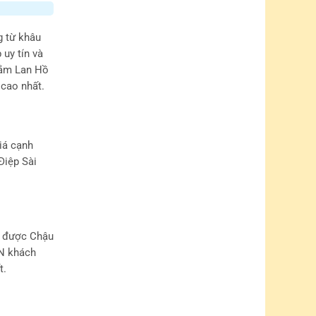
g từ khâu
uy tín và
 sắm Lan Hồ
 cao nhất.
iá cạnh
Điệp Sài