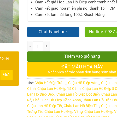
Cam kết giá Hoa Lan Hồ Điệp cạnh tranh nhất 
Cam kết giao hoa miễn phí nội thành Tp. HCM
Cam kết làm hài lòng 100% Khách Hàng
Chat Facebook
Hotline: 0937
Số lượng
Thêm vào giỏ hàng
tôi sẽ
ĐẶT MẪU HOA NÀY
Nhân viên sẽ xác nhận đơn hàng sớm nhất
Chậu Hồ Điệp Trắng
Chậu Hồ Điệp Vàng
Chậu Lan
Thẻ:
,
,
Cành
Chậu Lan Hồ Điệp 15 Cành
Chậu Lan Hồ Điệp 5 
,
,
Lan Hồ Điệp Đẹp.
Chậu Lan Hồ Điệp Đột Biến
Chậu Lan
,
,
Rẻ
Chậu Lan Hồ Điệp Hồng Anna
Chậu Lan Hồ Điệp Hồ
,
,
Chậu Lan Hồ Điệp Tết
Chậu Lan Hồ Điệp Tím
Chậu Lan
,
,
Trưng Tết
Chậu Lan Hồ Điệp Vàng
Chậu Lan Hồ Điệp 
,
,