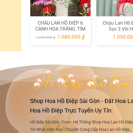
mình sẽ được vận chuyển tận nơi một cách trọn v
Sản phẩm tương tự
-10%