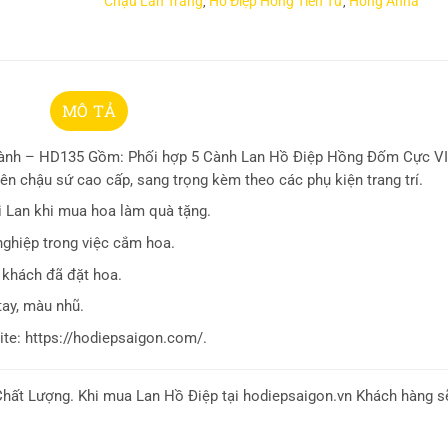
Chậu Lan Trắng
Hồ Điệp Hồng Tiên Tử
Hồng Anna
,
,
MÔ TẢ
ành – HD135 Gồm: Phối hợp 5 Cành Lan Hồ Điệp Hồng Đốm Cực VIP
ên chậu sứ cao cấp, sang trọng kèm theo các phụ kiện trang trí.
i Lan khi mua hoa làm quà tặng.
nghiệp trong việc cắm hoa.
 khách đã đặt hoa.
tay, màu nhũ.
te: https://hodiepsaigon.com/.
hất Lượng. Khi mua Lan Hồ Điệp tại hodiepsaigon.vn Khách hàng 