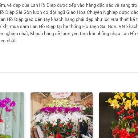
Viên Tư Vấn tận tâm, được đào tạo bài bản hỗ trợ khách hàng chọ
ất. Vì thế khi mua sắm Lan Hồ Điệp tại hệ thống Hồ Điệp Sài Gòn. 
iệp nhất để có được sự chọn lựa phù hợp với nhu cầu của mình nhấ
ểm, vẻ đẹp của Lan Hồ Điệp được xếp vào hàng đặc sắc và sang trọ
, Hồ Điệp Sài Gòn luôn có đội ngũ Giao Hoa Chuyên Nghiệp được đà
an Hồ Điệp giao đến tay khách hàng phải đẹp như lúc vừa thiết kế t
hế khi mua sắm Lan Hồ Điệp tại hệ thống Hồ Điệp Sài Gòn. VN khác
n nghiệp nhất, Khách hàng sẽ luôn yên tâm khi những chậu Lan Hồ 