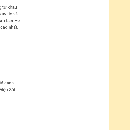
g từ khâu
uy tín và
 sắm Lan Hồ
 cao nhất.
iá cạnh
Điệp Sài