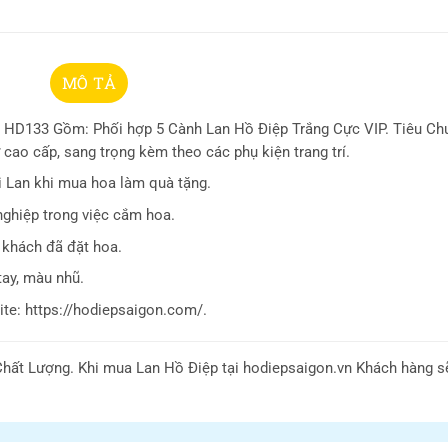
MÔ TẢ
 HD133 Gồm: Phối hợp 5 Cành Lan Hồ Điệp Trắng Cực VIP. Tiêu Ch
cao cấp, sang trọng kèm theo các phụ kiện trang trí.
i Lan khi mua hoa làm quà tặng.
nghiệp trong việc cắm hoa.
 khách đã đặt hoa.
tay, màu nhũ.
te: https://hodiepsaigon.com/.
hất Lượng. Khi mua Lan Hồ Điệp tại hodiepsaigon.vn Khách hàng 