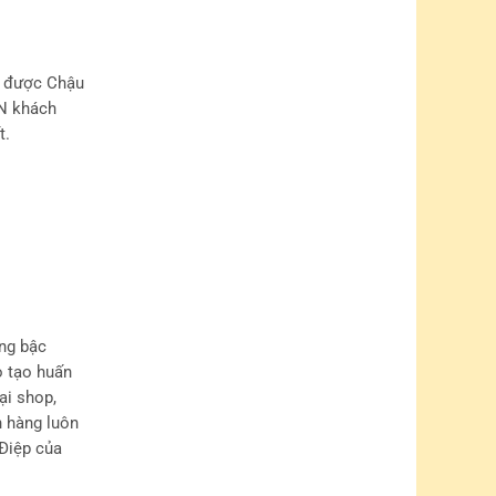
n được Chậu
VN khách
t.
ng bậc
o tạo huấn
ại shop,
h hàng luôn
Điệp của