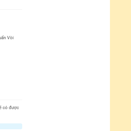
uẩn Vòi
sẽ có được