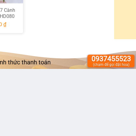
 7 Cành
 HD080
00
₫
0937455523
nh thức thanh toán
(chạm để gọi đặt hoa)
Chuyển khoản ngân hàng.
hủ tài khoản:
LÊ THỊ THÚY
.
ETCOMBANK (CN BÌNH THẠNH):
0531002497344
.
COMBANK (CN PHẠM NGỌC THẠCH):
060105836468
hủ Tài Khoản: Công Ty TNHH MTV Thế Giới Hoa Đẹp.
ETCOMBANK (CN TÂY SÀI GÒN):
0171003471080
.