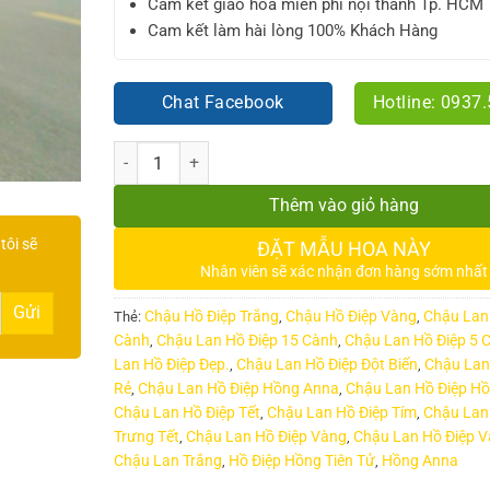
Cam kết giao hoa miễn phí nội thành Tp. HCM
Cam kết làm hài lòng 100% Khách Hàng
Chat Facebook
Hotline: 0937
Số lượng
Thêm vào giỏ hàng
tôi sẽ
ĐẶT MẪU HOA NÀY
Nhân viên sẽ xác nhận đơn hàng sớm nhất
Chậu Hồ Điệp Trắng
Chậu Hồ Điệp Vàng
Chậu Lan
Thẻ:
,
,
Cành
Chậu Lan Hồ Điệp 15 Cành
Chậu Lan Hồ Điệp 5 
,
,
Lan Hồ Điệp Đẹp.
Chậu Lan Hồ Điệp Đột Biến
Chậu Lan
,
,
Rẻ
Chậu Lan Hồ Điệp Hồng Anna
Chậu Lan Hồ Điệp Hồ
,
,
Chậu Lan Hồ Điệp Tết
Chậu Lan Hồ Điệp Tím
Chậu Lan
,
,
Trưng Tết
Chậu Lan Hồ Điệp Vàng
Chậu Lan Hồ Điệp 
,
,
Chậu Lan Trắng
Hồ Điệp Hồng Tiên Tử
Hồng Anna
,
,