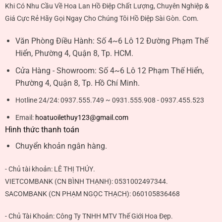
Khi Có Nhu Cầu Về Hoa Lan Hồ Điệp Chất Lượng, Chuyên Nghiệp &
Giá Cực Rẻ Hãy Gọi Ngay Cho Chúng Tôi Hồ Điệp Sài Gòn. Com.
Văn Phòng Điều Hành:
Số 4~6 Lô 12 Đường Phạm Thế
Hiển, Phường 4, Quận 8, Tp. HCM.
Cửa Hàng - Showroom:
Số 4~6 Lô 12 Phạm Thế Hiển,
Phường 4, Quận 8, Tp. Hồ Chí Minh.
Hotline 24/24:
0937.555.749 ~ 0931.555.908 - 0937.455.523
Email:
hoatuoilethuy123@gmail.com
Hình thức thanh toán
Chuyển khoản ngân hàng.
- Chủ tài khoản:
LÊ THỊ THÚY
.
VIETCOMBANK (CN BÌNH THẠNH):
0531002497344
.
SACOMBANK (CN PHẠM NGỌC THẠCH):
060105836468
- Chủ Tài Khoản: Công Ty TNHH MTV Thế Giới Hoa Đẹp.