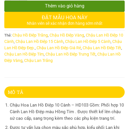
Thêm vào giỏ hàng
ĐẶT MẪU HOA NÀY
Nhân viên sẽ xác nhận đơn hàng sớm nhất
Chậu Hồ Điệp Trắng
Chậu Hồ Điệp Vàng
Chậu Lan Hồ Điệp 10
Thẻ:
,
,
Cành
Chậu Lan Hồ Điệp 15 Cành
Chậu Lan Hồ Điệp 5 Cành
Chậu
,
,
,
Lan Hồ Điệp Đẹp.
Chậu Lan Hồ Điệp Giá Rẻ
Chậu Lan Hồ Điệp Tết
,
,
,
Chậu Lan Hồ Điệp Tím
Chậu Lan Hồ Điệp Trưng Tết
Chậu Lan Hồ
,
,
Điệp Vàng
Chậu Lan Trắng
,
MÔ TẢ
Chậu Hoa Lan Hồ Điệp 10 Cành – HD103 Gồm: Phối hợp 10
Cành Lan Hồ Điệp màu Hồng Tím . Được thiết kế lên chậu
sứ cao cấp, sang trọng kèm theo các phụ kiện trang trí.
Được tư vấn lựa chọn màu sắc phù hợp, kiểu phối Lan khi