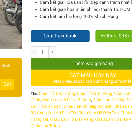
Cam kết giá Hoa Lan Hồ Điệp cạnh tranh nhất 
Cam kết giao hoa miễn phí nội thành Tp. HCM
Cam kết làm hài lòng 100% Khách Hàng
Chat Facebook
Hotline: 0937
Số lượng
Thêm vào giỏ hàng
tôi sẽ
ĐẶT MẪU HOA NÀY
Nhân viên sẽ xác nhận đơn hàng sớm nhất
Chậu Hồ Điệp Trắng
Chậu Hồ Điệp Vàng
Chậu Lan
Thẻ:
,
,
Cành
Chậu Lan Hồ Điệp 15 Cành
Chậu Lan Hồ Điệp 5 
,
,
Lan Hồ Điệp Đẹp.
Chậu Lan Hồ Điệp Đột Biến
Chậu Lan
,
,
Rẻ
Chậu Lan Hồ Điệp Tết
Chậu Lan Hồ Điệp Tím
Chậu 
,
,
,
Trưng Tết
Chậu Lan Hồ Điệp Vàng
Chậu Lan Hồ Điệp 
,
,
Chậu Lan Trắng