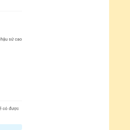
chậu sứ cao
sẽ có được