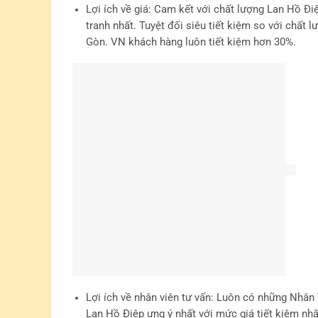
Lợi ích về nhân viên tư vấn
: Luôn có những Nhân 
Lan Hồ Điệp ưng ý nhất với mức giá tiết kiệm nh
hàng luôn được tư vấn 1 cách bài bản chuyên ngh
Lợi ích về nhân viên giao Lan Hồ Điệp
: Về đặc đi
nhất. Không thể giao hàng qua loa được. Vì thế
luyện bài bản một cách chuyên nghiệp. Cam kết L
tuyệt đối không một tổn hao về chất lượng. Vì t
được nhân viên giao hoa phục vụ một cách chuyê
mình sẽ được vận chuyển tận nơi một cách trọn v