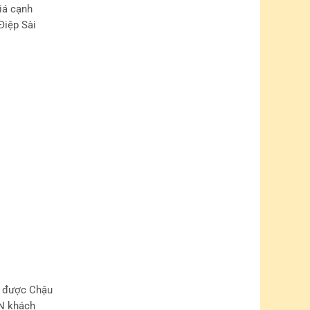
n được Chậu
VN khách
t.
ng bậc
o tạo huấn
ại shop,
h hàng luôn
Điệp của