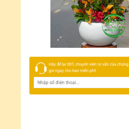
Hãy để lại
SĐT, chuyên viên tư vấn
của chúng 
gọi ngay cho bạn
miễn phí!