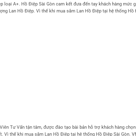
Viên Tư Vấn tận tâm, được đào tạo bài bản hỗ trợ khách hàng chọ
ất. Vì thế khi mua sắm Lan Hồ Điệp tại hệ thống Hồ Điệp Sài Gòn. 
iệp nhất để có được sự chọn lựa phù hợp với nhu cầu của mình nhấ
ểm, vẻ đẹp của Lan Hồ Điệp được xếp vào hàng đặc sắc và sang trọ
, Hồ Điệp Sài Gòn luôn có đội ngũ Giao Hoa Chuyên Nghiệp được đà
an Hồ Điệp giao đến tay khách hàng phải đẹp như lúc vừa thiết kế t
hế khi mua sắm Lan Hồ Điệp tại hệ thống Hồ Điệp Sài Gòn. VN khác
n nghiệp nhất, Khách hàng sẽ luôn yên tâm khi những chậu Lan Hồ 
ẹn nhất.