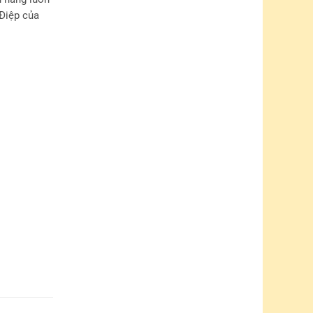
Ồ ĐIỆP
NH HOA
00
₫
nh thức thanh toán
Chuyển khoản ngân hàng.
hủ tài khoản:
LÊ THỊ THÚY
.
ETCOMBANK (CN BÌNH THẠNH):
0531002497344
.
COMBANK (CN PHẠM NGỌC THẠCH):
060105836468
hủ Tài Khoản: Công Ty TNHH MTV Thế Giới Hoa Đẹp.
ETCOMBANK (CN TÂY SÀI GÒN):
0171003471080
.