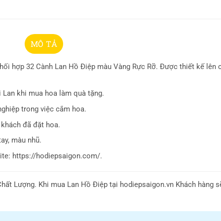
MÔ TẢ
ối hợp 32 Cành Lan Hồ Điệp màu Vàng Rực Rỡ. Được thiết kế lên 
i Lan khi mua hoa làm quà tặng.
nghiệp trong việc cắm hoa.
 khách đã đặt hoa.
tay, màu nhũ.
te: https://hodiepsaigon.com/.
hất Lượng. Khi mua Lan Hồ Điệp tại hodiepsaigon.vn Khách hàng 