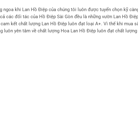
g ngoa khi Lan Hồ Điệp của chúng tôi luôn được tuyển chọn kỹ càn
 cả các đối tác của Hồ Điệp Sài Gòn đều là những vườn Lan Hồ Điệp 
i cam kết chất lượng Lan Hồ Điệp luôn đạt loại A+. Vì thế khi mua
g luôn yên tâm về chất lượng Hoa Lan Hồ Điệp luôn đạt chất lượng
ệp loại A+. Hồ Điệp Sài Gòn cam kết đưa đến tay khách hàng mức g
 lượng Lan Hồ Điệp. Vì thế khi mua sắm Lan Hồ Điệp tại hệ thống Hồ 