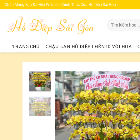
Bỏ
Chào Mừng Bạn Đã Đến Website Chính Thức Của Hồ Diệp Sài Gòn
qua
nội
Tìm
dung
kiếm:
TRANG CHỦ
CHẬU LAN HỒ ĐIỆP 1 ĐẾN 10 VÒI HOA