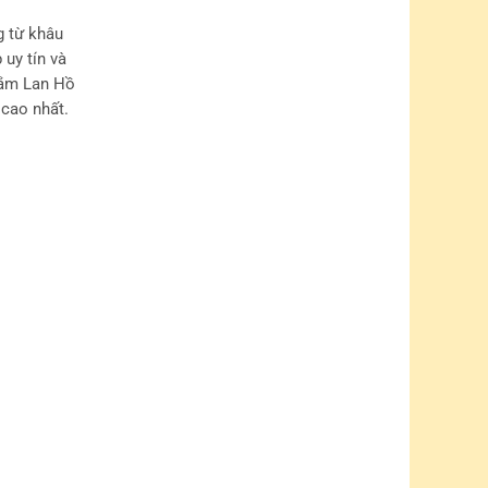
g từ khâu
uy tín và
 sắm Lan Hồ
 cao nhất.
iá cạnh
Điệp Sài