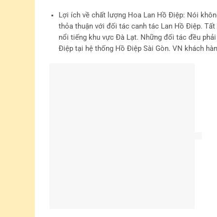
Lợi ích về chất lượng Hoa Lan Hồ Điệp
: Nói khôn
thỏa thuận với đối tác canh tác Lan Hồ Điệp. Tất
nổi tiếng khu vực Đà Lạt. Những đối tác đều phả
Điệp tại hệ thống Hồ Điệp Sài Gòn. VN khách hàn
Lợi ích về giá
: Cam kết với chất lượng Lan Hồ Đi
tranh nhất. Tuyệt đối siêu tiết kiệm so với chất
Gòn. VN khách hàng luôn tiết kiệm hơn 30%.