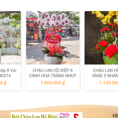
Cửa Hàng - Showroom:
Số 4~6 Lô 12 Phạm Thế
Hiển, Phường 4, Quận 8, Tp. Hồ Chí Minh.
Hotline 24/24:
0937.555.749 ~ 0931.555.908 -
0937.455.523
Email:
hoatuoilethuy123@gmail.com
© 2024 Hoa Lan Hồ Điệp Sài Gòn