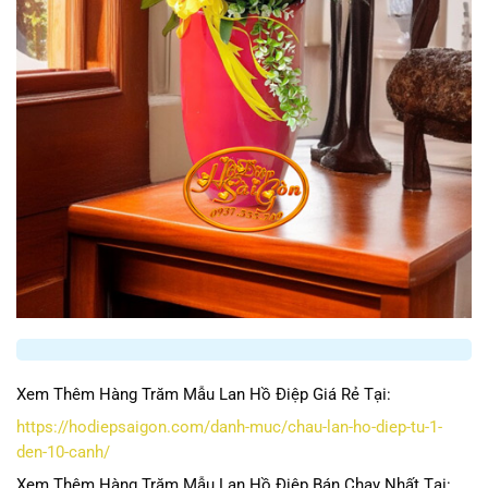
Xem Thêm Hàng Trăm Mẫu Lan Hồ Điệp Giá Rẻ Tại:
https://hodiepsaigon.com/danh-muc/chau-lan-ho-diep-tu-1-
den-10-canh/
Xem Thêm Hàng Trăm Mẫu Lan Hồ Điệp Bán Chạy Nhất Tại: