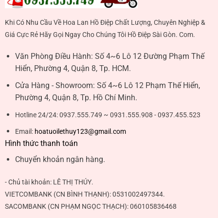
Khi Có Nhu Cầu Về Hoa Lan Hồ Điệp Chất Lượng, Chuyên Nghiệp &
Giá Cực Rẻ Hãy Gọi Ngay Cho Chúng Tôi Hồ Điệp Sài Gòn. Com.
Văn Phòng Điều Hành:
Số 4~6 Lô 12 Đường Phạm Thế
Hiển, Phường 4, Quận 8, Tp. HCM.
Cửa Hàng - Showroom:
Số 4~6 Lô 12 Phạm Thế Hiển,
Phường 4, Quận 8, Tp. Hồ Chí Minh.
Hotline 24/24:
0937.555.749 ~ 0931.555.908 - 0937.455.523
Email:
hoatuoilethuy123@gmail.com
Hình thức thanh toán
Chuyển khoản ngân hàng.
- Chủ tài khoản:
LÊ THỊ THÚY
.
VIETCOMBANK (CN BÌNH THẠNH):
0531002497344
.
SACOMBANK (CN PHẠM NGỌC THẠCH):
060105836468