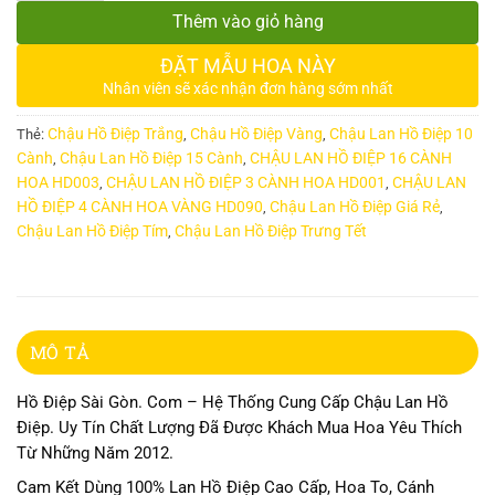
Thêm vào giỏ hàng
ĐẶT MẪU HOA NÀY
Nhân viên sẽ xác nhận đơn hàng sớm nhất
Chậu Hồ Điệp Trắng
Chậu Hồ Điệp Vàng
Chậu Lan Hồ Điệp 10
Thẻ:
,
,
Cành
Chậu Lan Hồ Điệp 15 Cành
CHẬU LAN HỒ ĐIỆP 16 CÀNH
,
,
HOA HD003
CHẬU LAN HỒ ĐIỆP 3 CÀNH HOA HD001
CHẬU LAN
,
,
HỒ ĐIỆP 4 CÀNH HOA VÀNG HD090
Chậu Lan Hồ Điệp Giá Rẻ
,
,
Chậu Lan Hồ Điệp Tím
Chậu Lan Hồ Điệp Trưng Tết
,
MÔ TẢ
Hồ Điệp Sài Gòn. Com – Hệ Thống Cung Cấp Chậu Lan Hồ
Điệp. Uy Tín Chất Lượng Đã Được Khách Mua Hoa Yêu Thích
Từ Những Năm 2012.
Cam Kết Dùng 100% Lan Hồ Điệp Cao Cấp, Hoa To, Cánh