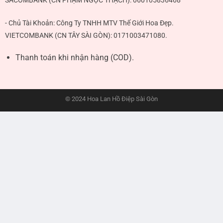
SACOMBANK (CN PHẠM NGỌC THẠCH):
060105836468
- Chủ Tài Khoản: Công Ty TNHH MTV Thế Giới Hoa Đẹp.
VIETCOMBANK (CN TÂY SÀI GÒN):
0171003471080
.
Thanh toán khi nhận hàng (COD).
© 2024 Hoa Lan Hồ Điệp Sài Gòn