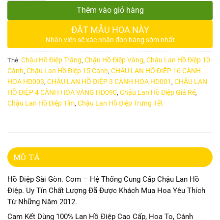
Thêm vào giỏ hàng
ĐẶT MẪU HOA NÀY
Nhân viên sẽ xác nhận đơn hàng sớm nhất
Chậu Hồ Điệp Trắng
Chậu Hồ Điệp Vàng
Chậu Lan Hồ Điệp 10
Thẻ:
,
,
Cành
Chậu Lan Hồ Điệp 15 Cành
CHẬU LAN HỒ ĐIỆP 16 CÀNH
,
,
HOA HD003
CHẬU LAN HỒ ĐIỆP 3 CÀNH HOA HD001
CHẬU LAN
,
,
HỒ ĐIỆP 4 CÀNH HOA VÀNG HD090
Chậu Lan Hồ Điệp Giá Rẻ
,
,
Chậu Lan Hồ Điệp Tím
Chậu Lan Hồ Điệp Trưng Tết
,
MÔ TẢ
Hồ Điệp Sài Gòn. Com – Hệ Thống Cung Cấp Chậu Lan Hồ
Điệp. Uy Tín Chất Lượng Đã Được Khách Mua Hoa Yêu Thích
Từ Những Năm 2012.
Cam Kết Dùng 100% Lan Hồ Điệp Cao Cấp, Hoa To, Cánh