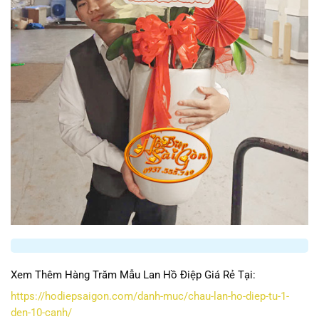
Xem Thêm Hàng Trăm Mẫu Lan Hồ Điệp Giá Rẻ Tại:
https://hodiepsaigon.com/danh-muc/chau-lan-ho-diep-tu-1-
den-10-canh/