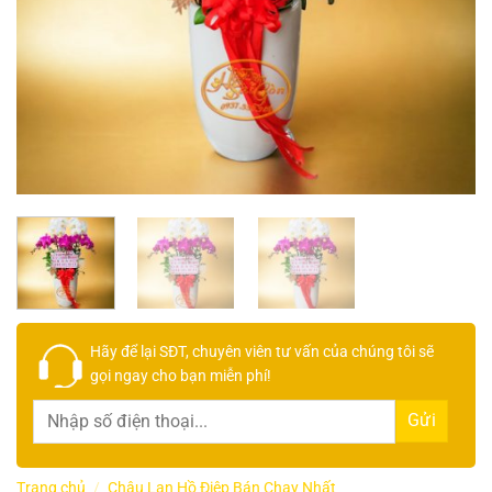
Hãy để lại
SĐT, chuyên viên tư vấn
của chúng tôi sẽ
gọi ngay cho bạn
miễn phí!
Trang chủ
/
Chậu Lan Hồ Điệp Bán Chạy Nhất