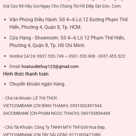
Giá Cực Rẻ Hãy Gọi Ngay Cho Chúng Tôi Hồ Điệp Sài Gòn. Com.
Văn Phòng Điều Hành:
Số 4~6 Lô 12 Đường Phạm Thế
Hiển, Phường 4, Quận 8, Tp. HCM.
Cửa Hàng - Showroom:
Số 4~6 Lô 12 Phạm Thế Hiển,
Phường 4, Quận 8, Tp. Hồ Chí Minh.
Hotline 24/24:
0937.555.749 ~ 0931.555.908 - 0937.455.523
Email:
hoatuoilethuy123@gmail.com
Hình thức thanh toán
Chuyển khoản ngân hàng.
- Chủ tài khoản:
LÊ THỊ THÚY
.
VIETCOMBANK (CN BÌNH THẠNH):
0531002497344
.
SACOMBANK (CN PHẠM NGỌC THẠCH):
060105836468
- Chủ Tài Khoản: Công Ty TNHH MTV Thế Giới Hoa Đẹp.
VIETCOMBANK (CN TÂY SÀI GÒN):
0171003471080
.