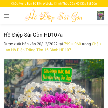
Bỏ
Chào Mừng Bạn Đã Đến Website Chính Thức Của Hồ Diệp Sài Gòn
qua
nội
dung
Hồ-Điệp-Sài-Gòn-HD107a
Được xuất bản vào
20/12/2022
tại
799 × 960
trong
Chậu
Lan Hồ Điệp Trắng Tím 15 Cành HD107