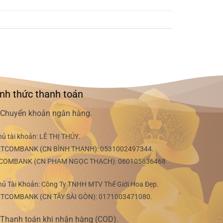
nh thức thanh toán
Chuyển khoản ngân hàng.
hủ tài khoản:
LÊ THỊ THÚY
.
ETCOMBANK (CN BÌNH THẠNH):
0531002497344
.
COMBANK (CN PHẠM NGỌC THẠCH):
060105836468
hủ Tài Khoản: Công Ty TNHH MTV Thế Giới Hoa Đẹp.
ETCOMBANK (CN TÂY SÀI GÒN):
0171003471080
.
Thanh toán khi nhận hàng (COD).