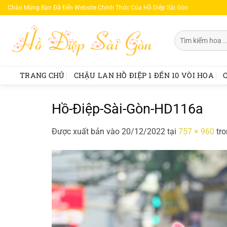
Bỏ
Chào Mừng Bạn Đã Đến Website Chính Thức Của Hồ Diệp Sài Gòn
qua
nội
Tìm
dung
kiếm:
TRANG CHỦ
CHẬU LAN HỒ ĐIỆP 1 ĐẾN 10 VÒI HOA
Hồ-Điệp-Sài-Gòn-HD116a
Được xuất bản vào
20/12/2022
tại
757 × 960
tr