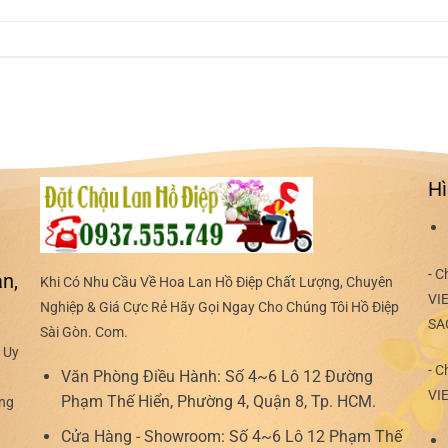
Hì
- C
n,
Khi Có Nhu Cầu Về Hoa Lan Hồ Điệp Chất Lượng, Chuyên
VI
Nghiệp & Giá Cực Rẻ Hãy Gọi Ngay Cho Chúng Tôi Hồ Điệp
SA
Sài Gòn. Com.
 Uy
- C
Văn Phòng Điều Hành:
Số 4~6 Lô 12 Đường
VI
Phạm Thế Hiển, Phường 4, Quận 8, Tp. HCM.
ợng
Cửa Hàng - Showroom:
Số 4~6 Lô 12 Phạm Thế