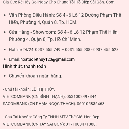
Giá Cực Rẻ Hãy Gọi Ngay Cho Chúng Tôi Hồ Điệp Sài Gòn. Com.
Văn Phòng Điều Hành:
Số 4~6 Lô 12 Đường Phạm Thế
Hiển, Phường 4, Quận 8, Tp. HCM.
Cửa Hàng - Showroom:
Số 4~6 Lô 12 Phạm Thế Hiển,
Phường 4, Quận 8, Tp. Hồ Chí Minh.
Hotline 24/24:
0937.555.749 ~ 0931.555.908 - 0937.455.523
Email:
hoatuoilethuy123@gmail.com
Hình thức thanh toán
Chuyển khoản ngân hàng.
- Chủ tài khoản:
LÊ THỊ THÚY
.
VIETCOMBANK (CN BÌNH THẠNH):
0531002497344
.
SACOMBANK (CN PHẠM NGỌC THẠCH):
060105836468
- Chủ Tài Khoản: Công Ty TNHH MTV Thế Giới Hoa Đẹp.
VIETCOMBANK (CN TÂY SÀI GÒN):
0171003471080
.