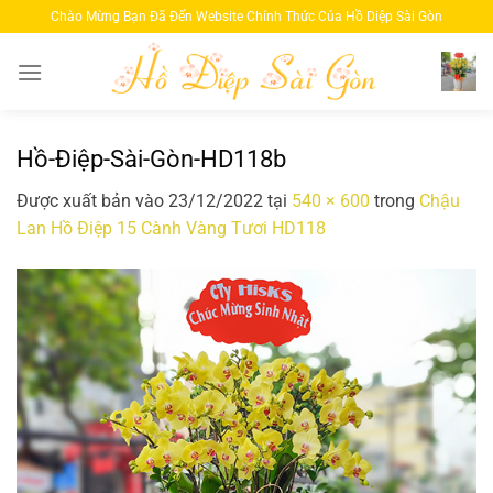
Bỏ
Chào Mừng Bạn Đã Đến Website Chính Thức Của Hồ Diệp Sài Gòn
qua
nội
dung
Hồ-Điệp-Sài-Gòn-HD118b
Được xuất bản vào
23/12/2022
tại
540 × 600
trong
Chậu
Lan Hồ Điệp 15 Cành Vàng Tươi HD118