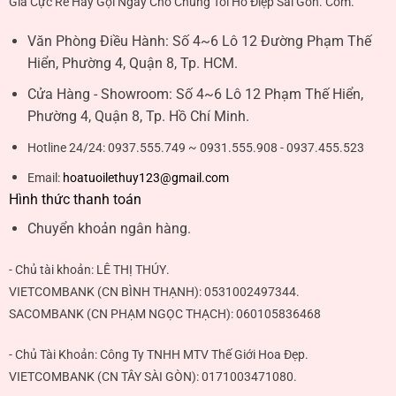
Giá Cực Rẻ Hãy Gọi Ngay Cho Chúng Tôi Hồ Điệp Sài Gòn. Com.
Văn Phòng Điều Hành:
Số 4~6 Lô 12 Đường Phạm Thế
Hiển, Phường 4, Quận 8, Tp. HCM.
Cửa Hàng - Showroom:
Số 4~6 Lô 12 Phạm Thế Hiển,
Phường 4, Quận 8, Tp. Hồ Chí Minh.
Hotline 24/24:
0937.555.749 ~ 0931.555.908 - 0937.455.523
Email:
hoatuoilethuy123@gmail.com
Hình thức thanh toán
Chuyển khoản ngân hàng.
- Chủ tài khoản:
LÊ THỊ THÚY
.
VIETCOMBANK (CN BÌNH THẠNH):
0531002497344
.
SACOMBANK (CN PHẠM NGỌC THẠCH):
060105836468
- Chủ Tài Khoản: Công Ty TNHH MTV Thế Giới Hoa Đẹp.
VIETCOMBANK (CN TÂY SÀI GÒN):
0171003471080
.