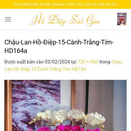
Bỏ
Chào Mừng Bạn Đã Đến Website Chính Thức Của Hồ Diệp Sài Gòn
qua
nội
dung
Chậu-Lan-Hồ-Điệp-15-Cành-Trắng-Tím-
HD164a
Được xuất bản vào
03/02/2024
tại
720 × 960
trong
Chậu
Lan Hồ Điệp 15 Cành Trắng Tím HD164