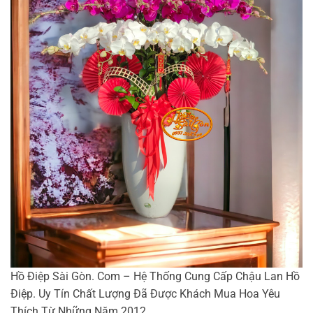
Hồ Điệp Sài Gòn. Com – Hệ Thống Cung Cấp Chậu Lan Hồ
Điệp. Uy Tín Chất Lượng Đã Được Khách Mua Hoa Yêu
Thích Từ Những Năm 2012.