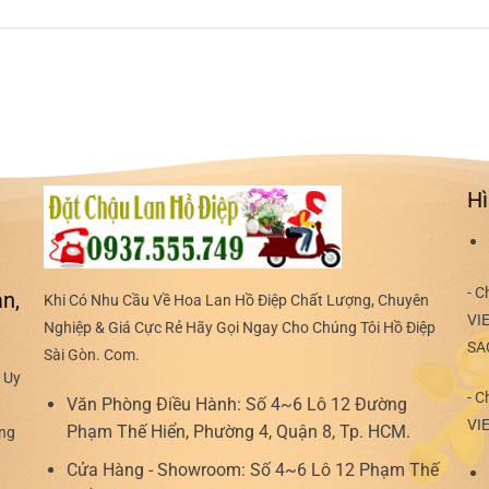
Hì
- C
n,
Khi Có Nhu Cầu Về Hoa Lan Hồ Điệp Chất Lượng, Chuyên
VI
Nghiệp & Giá Cực Rẻ Hãy Gọi Ngay Cho Chúng Tôi Hồ Điệp
SA
Sài Gòn. Com.
 Uy
- C
Văn Phòng Điều Hành:
Số 4~6 Lô 12 Đường
VI
Phạm Thế Hiển, Phường 4, Quận 8, Tp. HCM.
ợng
Cửa Hàng - Showroom:
Số 4~6 Lô 12 Phạm Thế