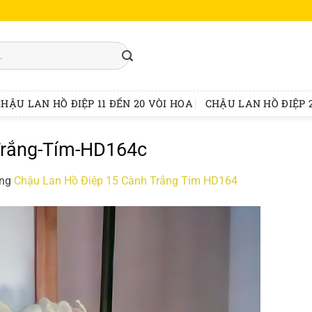
CHẬU LAN HỒ ĐIỆP 11 ĐẾN 20 VÒI HOA
CHẬU LAN HỒ ĐIỆP 2
Trắng-Tím-HD164c
ong
Chậu Lan Hồ Điệp 15 Cành Trắng Tím HD164