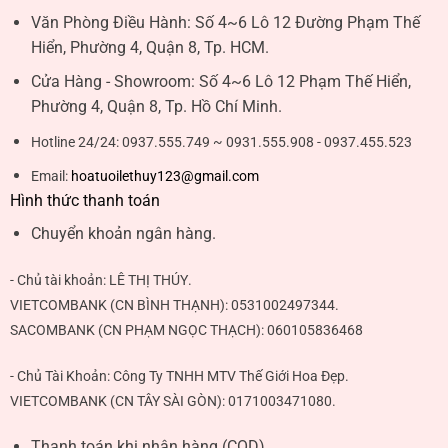
Văn Phòng Điều Hành:
Số 4~6 Lô 12 Đường Phạm Thế
Hiển, Phường 4, Quận 8, Tp. HCM.
Cửa Hàng - Showroom:
Số 4~6 Lô 12 Phạm Thế Hiển,
Phường 4, Quận 8, Tp. Hồ Chí Minh.
Hotline 24/24:
0937.555.749 ~ 0931.555.908 - 0937.455.523
Email:
hoatuoilethuy123@gmail.com
Hình thức thanh toán
Chuyển khoản ngân hàng.
- Chủ tài khoản:
LÊ THỊ THÚY
.
VIETCOMBANK (CN BÌNH THẠNH):
0531002497344
.
SACOMBANK (CN PHẠM NGỌC THẠCH):
060105836468
- Chủ Tài Khoản: Công Ty TNHH MTV Thế Giới Hoa Đẹp.
VIETCOMBANK (CN TÂY SÀI GÒN):
0171003471080
.
Thanh toán khi nhận hàng (COD).