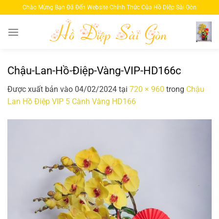
Bỏ
Chào Mừng Bạn Đã Đến Website Chính Thức Của Hồ Diệp Sài Gòn
qua
nội
dung
Chậu-Lan-Hồ-Điệp-Vàng-VIP-HD166c
Được xuất bản vào
04/02/2024
tại
720 × 960
trong
Chậu
Lan Hồ Điệp VIP 5 Cành Vàng HD166