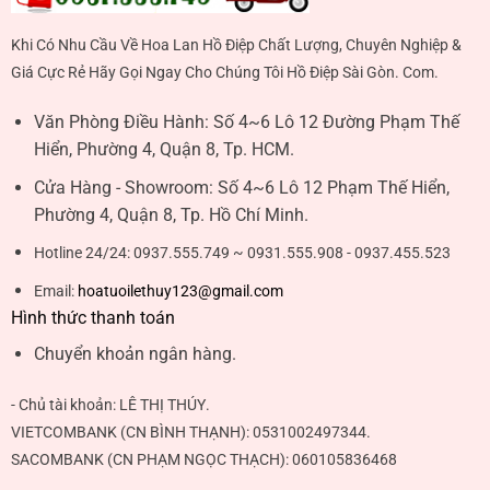
Khi Có Nhu Cầu Về Hoa Lan Hồ Điệp Chất Lượng, Chuyên Nghiệp &
Giá Cực Rẻ Hãy Gọi Ngay Cho Chúng Tôi Hồ Điệp Sài Gòn. Com.
Văn Phòng Điều Hành:
Số 4~6 Lô 12 Đường Phạm Thế
Hiển, Phường 4, Quận 8, Tp. HCM.
Cửa Hàng - Showroom:
Số 4~6 Lô 12 Phạm Thế Hiển,
Phường 4, Quận 8, Tp. Hồ Chí Minh.
Hotline 24/24:
0937.555.749 ~ 0931.555.908 - 0937.455.523
Email:
hoatuoilethuy123@gmail.com
Hình thức thanh toán
Chuyển khoản ngân hàng.
- Chủ tài khoản:
LÊ THỊ THÚY
.
VIETCOMBANK (CN BÌNH THẠNH):
0531002497344
.
SACOMBANK (CN PHẠM NGỌC THẠCH):
060105836468