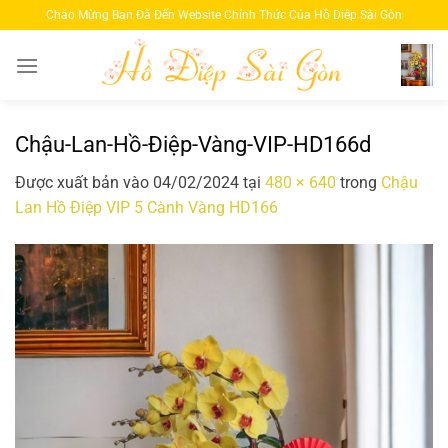
Bỏ
Chào Mừng Bạn Đã Đến Website Chính Thức Của Hồ Diệp Sài Gòn
qua
nội
dung
Chậu-Lan-Hồ-Điệp-Vàng-VIP-HD166d
Được xuất bản vào
04/02/2024
tại
480 × 640
trong
Chậu
Lan Hồ Điệp VIP 5 Cành Vàng HD166