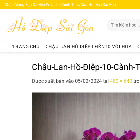
Bỏ
Chào Mừng Bạn Đã Đến Website Chính Thức Của Hồ Diệp Sài Gòn
qua
nội
Tìm
dung
kiếm:
TRANG CHỦ
CHẬU LAN HỒ ĐIỆP 1 ĐẾN 10 VÒI HOA
Chậu-Lan-Hồ-Điệp-10-Cành-
Được xuất bản vào
05/02/2024
tại
480 × 640
tr