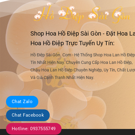
Shop Hoa Hồ Điệp Sài Gòn - Đặt Hoa La
Hoa Hồ Điệp Trực Tuyến Uy Tín:
Hồ Điệp Sài Gòn. Com - Hệ Thống Shop Hoa Lan Hồ Điệp
Tín Nhất Hiện Nay. Chuyên Cung Cấp Hoa Lan Hồ Điệp,
Chậu Hoa Lan Hồ Điệp Chuyên Nghiệp, Uy Tín, Chất Lư
Và Giá Cạnh Tranh Nhất Hiện Nay.
Chat Zalo
Chat Facebook
Hotline: 0937555749