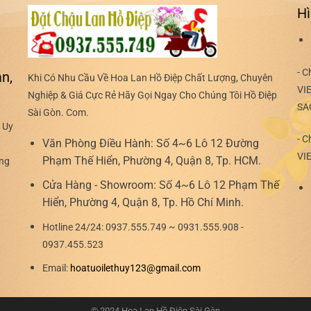
Hì
- C
n,
Khi Có Nhu Cầu Về Hoa Lan Hồ Điệp Chất Lượng, Chuyên
VI
Nghiệp & Giá Cực Rẻ Hãy Gọi Ngay Cho Chúng Tôi Hồ Điệp
SA
Sài Gòn. Com.
 Uy
- C
Văn Phòng Điều Hành:
Số 4~6 Lô 12 Đường
VI
Phạm Thế Hiển, Phường 4, Quận 8, Tp. HCM.
ợng
Cửa Hàng - Showroom:
Số 4~6 Lô 12 Phạm Thế
Hiển, Phường 4, Quận 8, Tp. Hồ Chí Minh.
Hotline 24/24:
0937.555.749 ~ 0931.555.908 -
0937.455.523
Email:
hoatuoilethuy123@gmail.com
© 2024 Hoa Lan Hồ Điệp Sài Gòn