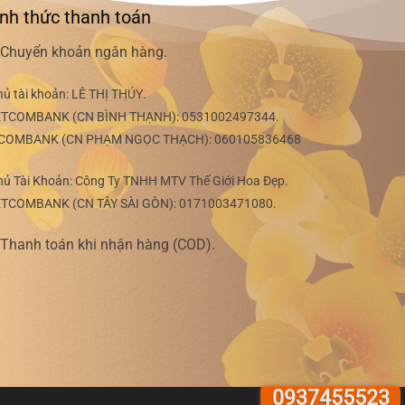
nh thức thanh toán
Chuyển khoản ngân hàng.
hủ tài khoản:
LÊ THỊ THÚY
.
ETCOMBANK (CN BÌNH THẠNH):
0531002497344
.
COMBANK (CN PHẠM NGỌC THẠCH):
060105836468
hủ Tài Khoản: Công Ty TNHH MTV Thế Giới Hoa Đẹp.
ETCOMBANK (CN TÂY SÀI GÒN):
0171003471080
.
Thanh toán khi nhận hàng (COD).
0937455523