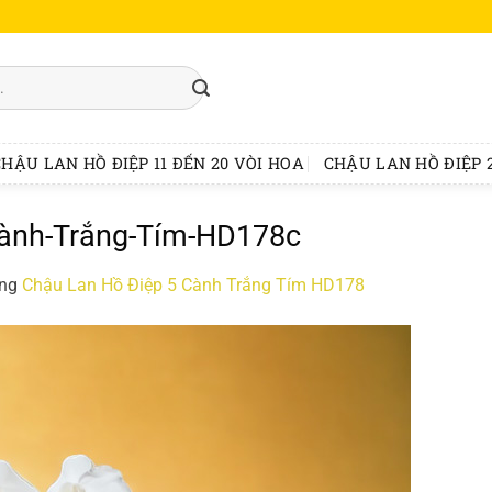
CHẬU LAN HỒ ĐIỆP 11 ĐẾN 20 VÒI HOA
CHẬU LAN HỒ ĐIỆP 2
ành-Trắng-Tím-HD178c
ong
Chậu Lan Hồ Điệp 5 Cành Trắng Tím HD178