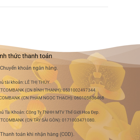
nh thức thanh toán
Chuyển khoản ngân hàng.
hủ tài khoản:
LÊ THỊ THÚY
.
ETCOMBANK (CN BÌNH THẠNH):
0531002497344
.
COMBANK (CN PHẠM NGỌC THẠCH):
060105836468
hủ Tài Khoản: Công Ty TNHH MTV Thế Giới Hoa Đẹp.
ETCOMBANK (CN TÂY SÀI GÒN):
0171003471080
.
Thanh toán khi nhận hàng (COD).