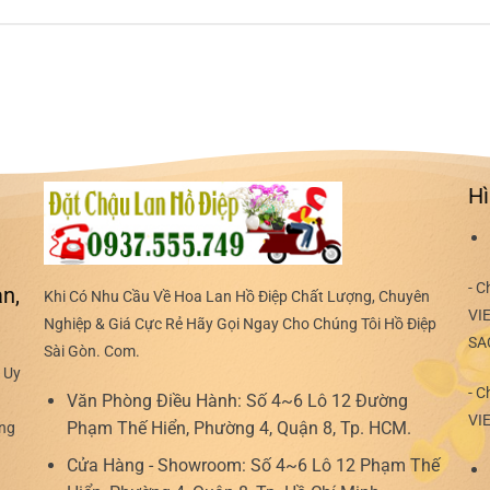
Hì
- C
n,
Khi Có Nhu Cầu Về Hoa Lan Hồ Điệp Chất Lượng, Chuyên
VI
Nghiệp & Giá Cực Rẻ Hãy Gọi Ngay Cho Chúng Tôi Hồ Điệp
SA
Sài Gòn. Com.
 Uy
- C
Văn Phòng Điều Hành:
Số 4~6 Lô 12 Đường
VI
Phạm Thế Hiển, Phường 4, Quận 8, Tp. HCM.
ợng
Cửa Hàng - Showroom:
Số 4~6 Lô 12 Phạm Thế