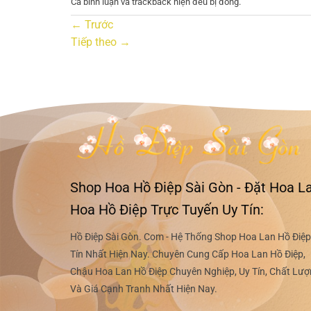
Cả bình luận và trackback hiện đều bị đóng.
←
Trước
Tiếp theo
→
Shop Hoa Hồ Điệp Sài Gòn - Đặt Hoa La
Hoa Hồ Điệp Trực Tuyến Uy Tín:
Hồ Điệp Sài Gòn. Com - Hệ Thống Shop Hoa Lan Hồ Điệp
Tín Nhất Hiện Nay. Chuyên Cung Cấp Hoa Lan Hồ Điệp,
Chậu Hoa Lan Hồ Điệp Chuyên Nghiệp, Uy Tín, Chất Lư
Và Giá Cạnh Tranh Nhất Hiện Nay.