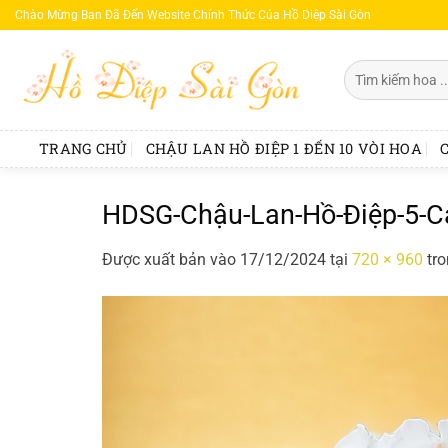
Bỏ
Chào Mừng Bạn Đã Đến Website Chính Thức Của Hồ Diệp Sài Gòn
qua
nội
Tìm
dung
kiếm:
TRANG CHỦ
CHẬU LAN HỒ ĐIỆP 1 ĐẾN 10 VÒI HOA
HDSG-Chậu-Lan-Hồ-Điệp-5-C
Được xuất bản vào
17/12/2024
tại
720 × 960
tr