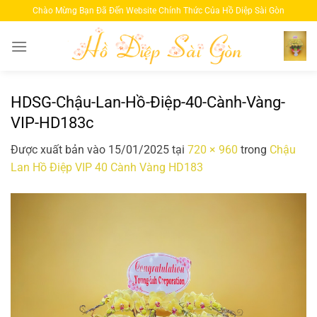
Bỏ
Chào Mừng Bạn Đã Đến Website Chính Thức Của Hồ Diệp Sài Gòn
qua
nội
dung
HDSG-Chậu-Lan-Hồ-Điệp-40-Cành-Vàng-
VIP-HD183c
Được xuất bản vào
15/01/2025
tại
720 × 960
trong
Chậu
Lan Hồ Điệp VIP 40 Cành Vàng HD183