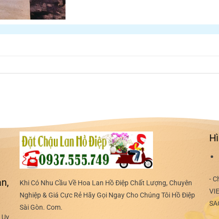
Hì
- C
n,
Khi Có Nhu Cầu Về Hoa Lan Hồ Điệp Chất Lượng, Chuyên
VI
Nghiệp & Giá Cực Rẻ Hãy Gọi Ngay Cho Chúng Tôi Hồ Điệp
SA
Sài Gòn. Com.
 Uy