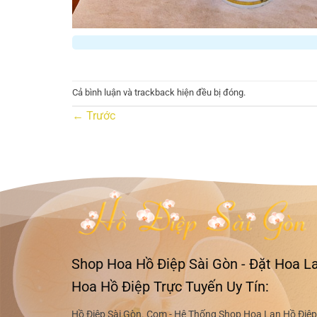
Cả bình luận và trackback hiện đều bị đóng.
←
Trước
Shop Hoa Hồ Điệp Sài Gòn - Đặt Hoa La
Hoa Hồ Điệp Trực Tuyến Uy Tín:
Hồ Điệp Sài Gòn. Com - Hệ Thống Shop Hoa Lan Hồ Điệp