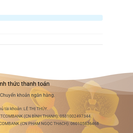
nh thức thanh toán
Chuyển khoản ngân hàng.
hủ tài khoản:
LÊ THỊ THÚY
.
ETCOMBANK (CN BÌNH THẠNH):
0531002497344
.
COMBANK (CN PHẠM NGỌC THẠCH):
060105836468