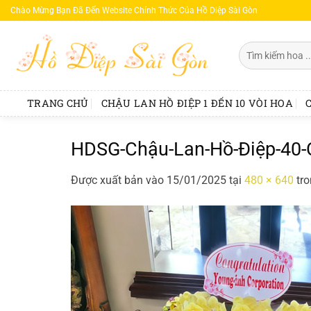
Bỏ
Chào Mừng Bạn Đã Đến Website Chính Thức Của Hồ Diệp Sài Gòn
qua
nội
Tìm
dung
kiếm:
TRANG CHỦ
CHẬU LAN HỒ ĐIỆP 1 ĐẾN 10 VÒI HOA
HDSG-Chậu-Lan-Hồ-Điệp-40-
Được xuất bản vào
15/01/2025
tại
480 × 640
tr