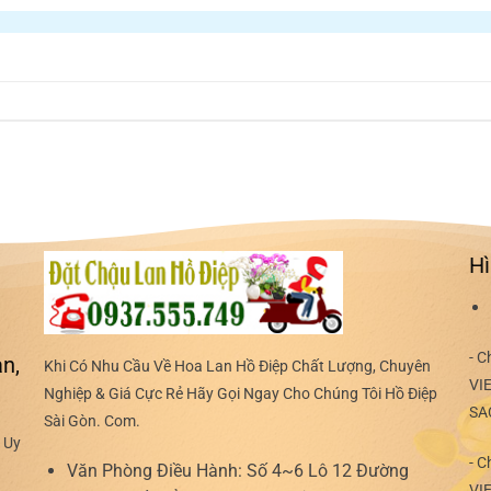
Hì
- C
n,
Khi Có Nhu Cầu Về Hoa Lan Hồ Điệp Chất Lượng, Chuyên
VI
Nghiệp & Giá Cực Rẻ Hãy Gọi Ngay Cho Chúng Tôi Hồ Điệp
SA
Sài Gòn. Com.
 Uy
- C
Văn Phòng Điều Hành:
Số 4~6 Lô 12 Đường
VI