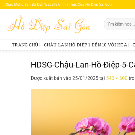
Bỏ
Chào Mừng Bạn Đã Đến Website Chính Thức Của Hồ Diệp Sài Gòn
qua
nội
Tìm
dung
kiếm:
TRANG CHỦ
CHẬU LAN HỒ ĐIỆP 1 ĐẾN 10 VÒI HOA
HDSG-Chậu-Lan-Hồ-Điệp-5-
Được xuất bản vào
25/01/2025
tại
540 × 600
tr