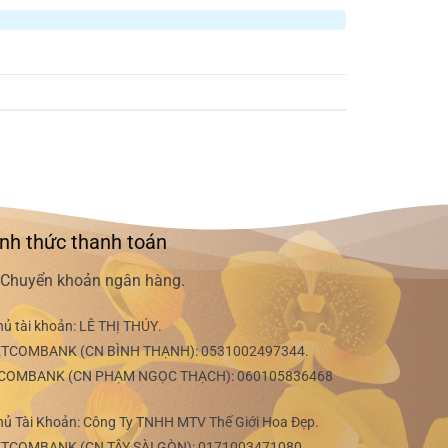
nh thức thanh toán
Chuyển khoản ngân hàng.
hủ tài khoản:
LÊ THỊ THÚY
.
ETCOMBANK (CN BÌNH THẠNH):
0531002497344
.
COMBANK (CN PHẠM NGỌC THẠCH):
060105836468
hủ Tài Khoản: Công Ty TNHH MTV Thế Giới Hoa Đẹp.
ETCOMBANK (CN TÂY SÀI GÒN):
0171003471080
.