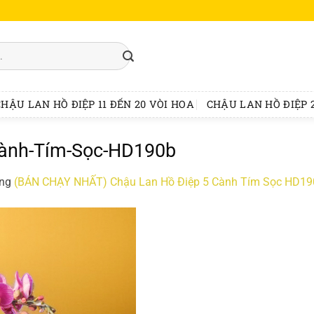
CHẬU LAN HỒ ĐIỆP 11 ĐẾN 20 VÒI HOA
CHẬU LAN HỒ ĐIỆP 2
Cành-Tím-Sọc-HD190b
ong
(BÁN CHẠY NHẤT) Chậu Lan Hồ Điệp 5 Cành Tím Sọc HD19