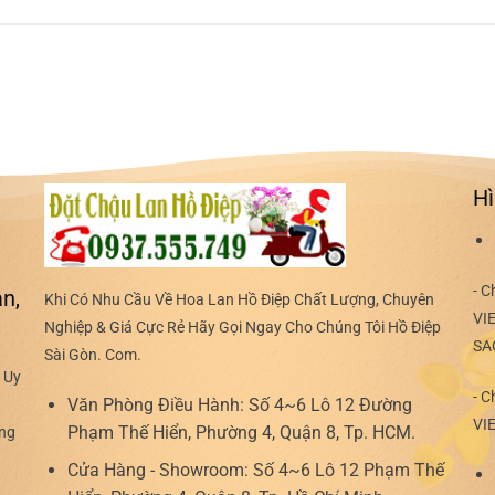
Hì
- C
n,
Khi Có Nhu Cầu Về Hoa Lan Hồ Điệp Chất Lượng, Chuyên
VI
Nghiệp & Giá Cực Rẻ Hãy Gọi Ngay Cho Chúng Tôi Hồ Điệp
SA
Sài Gòn. Com.
 Uy
- C
Văn Phòng Điều Hành:
Số 4~6 Lô 12 Đường
VI
Phạm Thế Hiển, Phường 4, Quận 8, Tp. HCM.
ợng
Cửa Hàng - Showroom:
Số 4~6 Lô 12 Phạm Thế