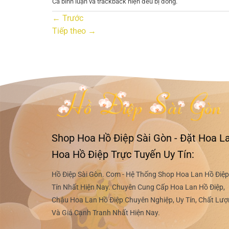
Cả bình luận và trackback hiện đều bị đóng.
←
Trước
Tiếp theo
→
Shop Hoa Hồ Điệp Sài Gòn - Đặt Hoa La
Hoa Hồ Điệp Trực Tuyến Uy Tín:
Hồ Điệp Sài Gòn. Com - Hệ Thống Shop Hoa Lan Hồ Điệp
Tín Nhất Hiện Nay. Chuyên Cung Cấp Hoa Lan Hồ Điệp,
Chậu Hoa Lan Hồ Điệp Chuyên Nghiệp, Uy Tín, Chất Lư
Và Giá Cạnh Tranh Nhất Hiện Nay.