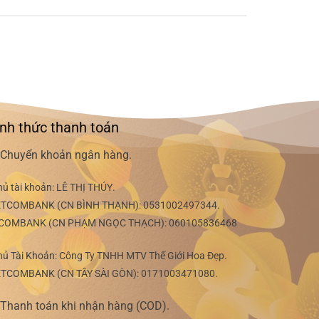
nh thức thanh toán
Chuyển khoản ngân hàng.
hủ tài khoản:
LÊ THỊ THÚY
.
ETCOMBANK (CN BÌNH THẠNH):
0531002497344
.
COMBANK (CN PHẠM NGỌC THẠCH):
060105836468
hủ Tài Khoản: Công Ty TNHH MTV Thế Giới Hoa Đẹp.
ETCOMBANK (CN TÂY SÀI GÒN):
0171003471080
.
Thanh toán khi nhận hàng (COD).