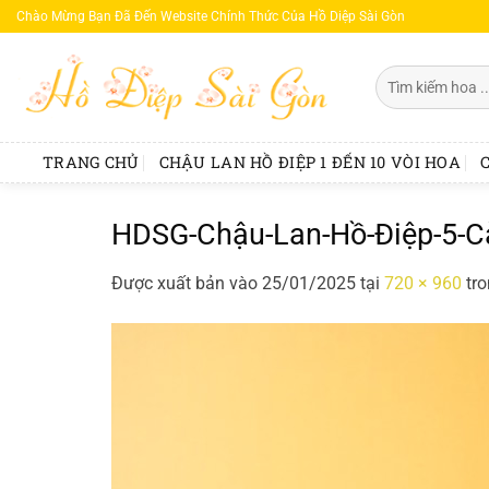
Bỏ
Chào Mừng Bạn Đã Đến Website Chính Thức Của Hồ Diệp Sài Gòn
qua
nội
Tìm
dung
kiếm:
TRANG CHỦ
CHẬU LAN HỒ ĐIỆP 1 ĐẾN 10 VÒI HOA
HDSG-Chậu-Lan-Hồ-Điệp-5-
Được xuất bản vào
25/01/2025
tại
720 × 960
tr