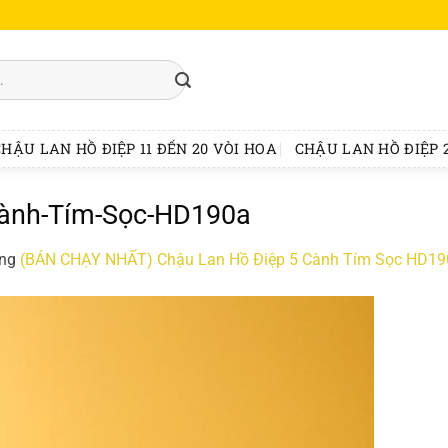
CHẬU LAN HỒ ĐIỆP 11 ĐẾN 20 VÒI HOA
CHẬU LAN HỒ ĐIỆP 2
Cành-Tím-Sọc-HD190a
ong
(BÁN CHẠY NHẤT) Chậu Lan Hồ Điệp 5 Cành Tím Sọc HD19