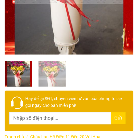
Hãy để lại
SĐT, chuyên viên tư vấn
của chúng tôi sẽ
gọi ngay cho bạn
miễn phí!
Trang chủ
/
Chậu Lan Hồ Điệp 11 Đến 20 Vòi Hoa