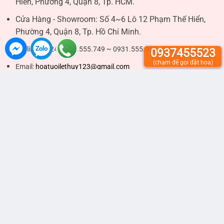
Hiển, Phường 4, Quận 8, Tp. HCM.
Cửa Hàng - Showroom:
Số 4~6 Lô 12 Phạm Thế Hiển,
Phường 4, Quận 8, Tp. Hồ Chí Minh.
Hotline 24/24:
0937.555.749 ~ 0931.555.908 - 0937.455.523
0937455523
(chạm để gọi đặt hoa)
Email:
hoatuoilethuy123@gmail.com
Hình thức thanh toán
Chuyển khoản ngân hàng.
- Chủ tài khoản:
LÊ THỊ THÚY
.
VIETCOMBANK (CN BÌNH THẠNH):
0531002497344
.
SACOMBANK (CN PHẠM NGỌC THẠCH):
060105836468
- Chủ Tài Khoản: Công Ty TNHH MTV Thế Giới Hoa Đẹp.
VIETCOMBANK (CN TÂY SÀI GÒN):
0171003471080
.
Thanh toán khi nhận hàng (COD).