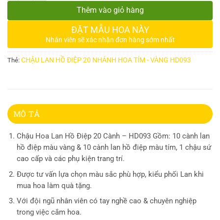
Thêm vào giỏ hàng
ĐẶT MẪU HOA NÀY
Nhân viên sẽ xác nhận đơn hàng sớm nhất
CHẬU LAN HỒ ĐIỆP 20 NHÁNH HOA TÍM - VÀNG HD093
Thẻ:
MÔ TẢ
Chậu Hoa Lan Hồ Điệp 20 Cành – HD093 Gồm: 10 cành lan
hồ điệp màu vàng & 10 cành lan hồ điệp màu tím, 1 chậu sứ
cao cấp và các phụ kiện trang trí.
Được tư vấn lựa chọn màu sắc phù hợp, kiểu phối Lan khi
mua hoa làm quà tặng.
Với đội ngũ nhân viên có tay nghề cao & chuyên nghiệp
trong việc cắm hoa.