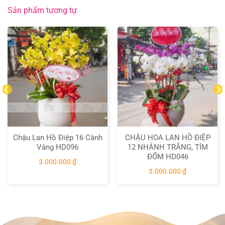
Sản phẩm tương tự
Chậu Lan Hồ Điệp 16 Cành
CHẬU HOA LAN HỒ ĐIỆP
Vàng HD096
12 NHÁNH TRẮNG, TÍM
ĐỐM HD046
3.000.000
₫
3.000.000
₫