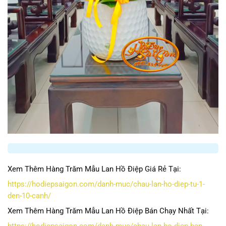
Xem Thêm Hàng Trăm Mẫu Lan Hồ Điệp Giá Rẻ Tại:
https://hodiepsaigon.com/danh-muc/chau-lan-ho-diep-tu-1-
den-10-canh/
Xem Thêm Hàng Trăm Mẫu Lan Hồ Điệp Bán Chạy Nhất Tại: