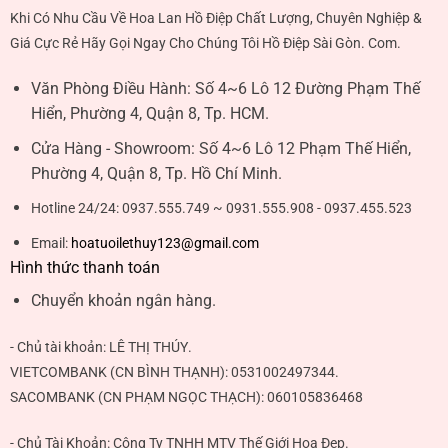
Khi Có Nhu Cầu Về Hoa Lan Hồ Điệp Chất Lượng, Chuyên Nghiệp &
Giá Cực Rẻ Hãy Gọi Ngay Cho Chúng Tôi Hồ Điệp Sài Gòn. Com.
Văn Phòng Điều Hành:
Số 4~6 Lô 12 Đường Phạm Thế
Hiển, Phường 4, Quận 8, Tp. HCM.
Cửa Hàng - Showroom:
Số 4~6 Lô 12 Phạm Thế Hiển,
Phường 4, Quận 8, Tp. Hồ Chí Minh.
Hotline 24/24:
0937.555.749 ~ 0931.555.908 - 0937.455.523
Email:
hoatuoilethuy123@gmail.com
Hình thức thanh toán
Chuyển khoản ngân hàng.
- Chủ tài khoản:
LÊ THỊ THÚY
.
VIETCOMBANK (CN BÌNH THẠNH):
0531002497344
.
SACOMBANK (CN PHẠM NGỌC THẠCH):
060105836468
- Chủ Tài Khoản: Công Ty TNHH MTV Thế Giới Hoa Đẹp.