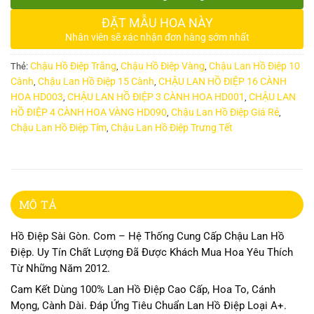
ĐẶT MẪU HOA NÀY
Nhân viên sẽ xác nhận đơn hàng sớm nhất
Chậu Hồ Điệp Trắng
Chậu Hồ Điệp Vàng
Chậu Lan Hồ Điệp 10
Thẻ:
,
,
Cành
Chậu Lan Hồ Điệp 15 Cành
CHẬU LAN HỒ ĐIỆP 16 CÀNH
,
,
HOA HD003
CHẬU LAN HỒ ĐIỆP 3 CÀNH HOA HD001
CHẬU LAN
,
,
HỒ ĐIỆP 4 CÀNH HOA VÀNG HD090
Chậu Lan Hồ Điệp Giá Rẻ
,
,
Chậu Lan Hồ Điệp Tím
Chậu Lan Hồ Điệp Trưng Tết
,
MÔ TẢ
Hồ Điệp Sài Gòn. Com – Hệ Thống Cung Cấp Chậu Lan Hồ
Điệp. Uy Tín Chất Lượng Đã Được Khách Mua Hoa Yêu Thích
Từ Những Năm 2012.
Cam Kết Dùng 100% Lan Hồ Điệp Cao Cấp, Hoa To, Cánh
Mọng, Cành Dài. Đáp Ứng Tiêu Chuẩn Lan Hồ Điệp Loại A+.