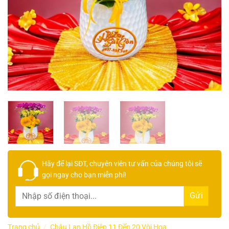
Hãy để lại
SĐT, chuyên viên tư vấn
của chúng tôi sẽ
gọi ngay cho bạn
miễn phí!
Trang chủ
/
Chậu Lan Hồ Điệp 11 Đến 20 Vòi Hoa