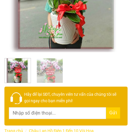
Hãy để lại
SĐT, chuyên viên tư vấn
của chúng tôi sẽ
gọi ngay cho bạn
miễn phí!
Trang chủ
/
Chậu Lan Hồ Điệp 1 Đến 10 Vòi Hoa