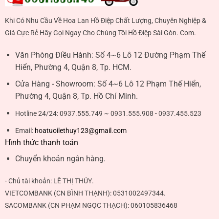
Khi Có Nhu Cầu Về Hoa Lan Hồ Điệp Chất Lượng, Chuyên Nghiệp &
Giá Cực Rẻ Hãy Gọi Ngay Cho Chúng Tôi Hồ Điệp Sài Gòn. Com.
Văn Phòng Điều Hành:
Số 4~6 Lô 12 Đường Phạm Thế
Hiển, Phường 4, Quận 8, Tp. HCM.
Cửa Hàng - Showroom:
Số 4~6 Lô 12 Phạm Thế Hiển,
Phường 4, Quận 8, Tp. Hồ Chí Minh.
Hotline 24/24:
0937.555.749 ~ 0931.555.908 - 0937.455.523
Email:
hoatuoilethuy123@gmail.com
Hình thức thanh toán
Chuyển khoản ngân hàng.
- Chủ tài khoản:
LÊ THỊ THÚY
.
VIETCOMBANK (CN BÌNH THẠNH):
0531002497344
.
SACOMBANK (CN PHẠM NGỌC THẠCH):
060105836468