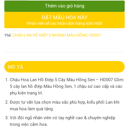
Thêm vào giỏ hàng
ĐẶT MẪU HOA NÀY
Nhân viên sẽ xác nhận đơn hàng sớm nhất
CHẬU LAN HỒ ĐIỆP 5 NHÁNH MÀU HỒNG HD007
Thẻ:
MÔ TẢ
Chậu Hoa Lan Hồ Điệp 5 Cây Màu Hồng Sen – HD007 Gồm:
5 cây lan hồ điệp Màu Hồng Sen, 1 chậu sứ cao cấp và các
phụ kiện trang trí.
Được tư vấn lựa chọn màu sắc phù hợp, kiểu phối Lan khi
mua hoa làm quà tặng.
Với đội ngũ nhân viên có tay nghề cao & chuyên nghiệp
trong việc cắm hoa.