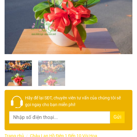
Hãy để lại
SĐT, chuyên viên tư vấn
của chúng tôi sẽ
gọi ngay cho bạn
miễn phí!
Trang chủ
/
Chậu Lan Hồ Điệp 1 Đến 10 Vòi Hoa