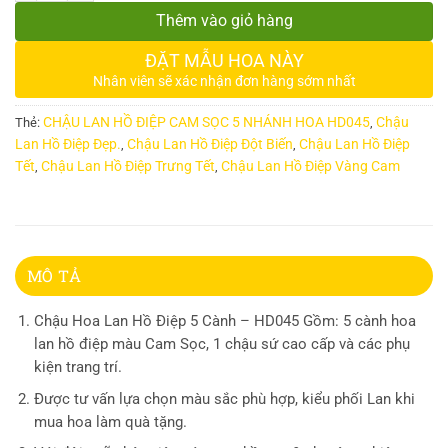
Thêm vào giỏ hàng
ĐẶT MẪU HOA NÀY
Nhân viên sẽ xác nhận đơn hàng sớm nhất
CHẬU LAN HỒ ĐIỆP CAM SỌC 5 NHÁNH HOA HD045
Chậu
Thẻ:
,
Lan Hồ Điệp Đẹp.
Chậu Lan Hồ Điệp Đột Biến
Chậu Lan Hồ Điệp
,
,
Tết
Chậu Lan Hồ Điệp Trưng Tết
Chậu Lan Hồ Điệp Vàng Cam
,
,
MÔ TẢ
Chậu Hoa Lan Hồ Điệp 5 Cành – HD045 Gồm: 5 cành hoa
lan hồ điệp màu Cam Sọc, 1 chậu sứ cao cấp và các phụ
kiện trang trí.
Được tư vấn lựa chọn màu sắc phù hợp, kiểu phối Lan khi
mua hoa làm quà tặng.