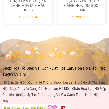
CHẬU LAN HỒ ĐIỆP 5
CHẬU LAN HỒ ĐIỆP 7
CÀNH HOA MIX MÀU
CÀNH HOA TÍM SỌC
HD052
HD049
1.000.000
₫
1.750.000
₫
Shop Hoa Hồ Điệp Sài Gòn - Đặt Hoa Lan, Hoa Hồ Điệp Trực
Tuyến Uy Tín:
Hồ Điệp Sài Gòn. Com - Hệ Thống Shop Hoa Lan Hồ Điệp Uy Tín Nhất
Hiện Nay. Chuyên Cung Cấp Hoa Lan Hồ Điệp, Chậu Hoa Lan Hồ Điệp
Chuyên Nghiệp, Uy Tín, Chất Lượng Và Giá Cạnh Tranh Nhất Hiện
Nay.