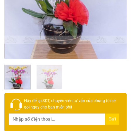
Hãy để lại
SĐT, chuyên viên tư vấn
của chúng tôi sẽ
gọi ngay cho bạn
miễn phí!