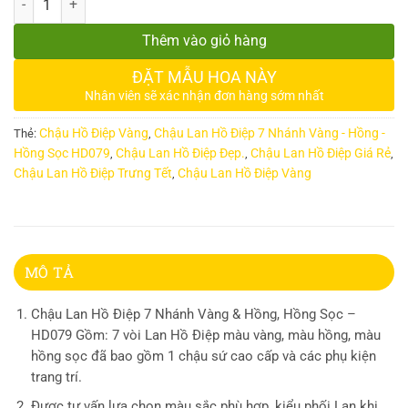
Thêm vào giỏ hàng
ĐẶT MẪU HOA NÀY
Nhân viên sẽ xác nhận đơn hàng sớm nhất
Chậu Hồ Điệp Vàng
Chậu Lan Hồ Điệp 7 Nhánh Vàng - Hồng -
Thẻ:
,
Hồng Sọc HD079
Chậu Lan Hồ Điệp Đẹp.
Chậu Lan Hồ Điệp Giá Rẻ
,
,
,
Chậu Lan Hồ Điệp Trưng Tết
Chậu Lan Hồ Điệp Vàng
,
MÔ TẢ
Chậu Lan Hồ Điệp 7 Nhánh Vàng & Hồng, Hồng Sọc –
HD079 Gồm: 7 vòi Lan Hồ Điệp màu vàng, màu hồng, màu
hồng sọc đã bao gồm 1 chậu sứ cao cấp và các phụ kiện
trang trí.
Được tư vấn lựa chọn màu sắc phù hợp, kiểu phối Lan khi