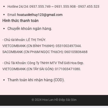
Hotline 24/24:
0937.555.749 ~ 0931.555.908 - 0937.455.523
Email:
hoatuoilethuy123@gmail.com
Hình thức thanh toán
Chuyển khoản ngân hàng.
- Chủ tài khoản:
LÊ THỊ THÚY
.
VIETCOMBANK (CN BÌNH THẠNH):
0531002497344
.
SACOMBANK (CN PHẠM NGỌC THẠCH):
060105836468
- Chủ Tài Khoản: Công Ty TNHH MTV Thế Giới Hoa Đẹp.
VIETCOMBANK (CN TÂY SÀI GÒN):
0171003471080
.
Thanh toán khi nhận hàng (COD).
© 2024 Hoa Lan Hồ Điệp Sài Gòn