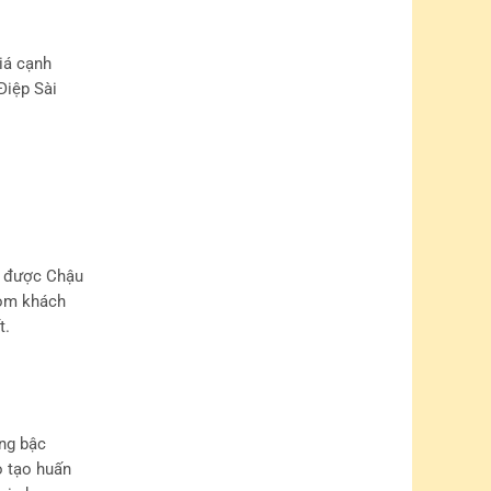
iá cạnh
Điệp Sài
n được Chậu
com khách
t.
ng bậc
o tạo huấn