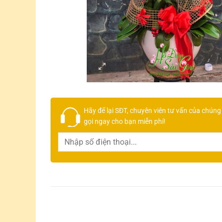
Hãy để lại
SĐT, chuyên viên tư vấn
của chúng 
gọi ngay cho bạn
miễn phí!