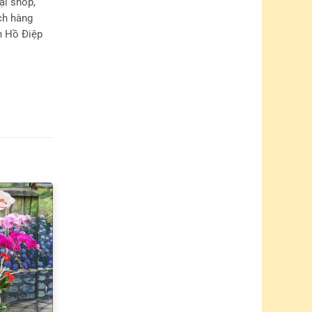
ại shop,
ch hàng
n Hồ Điệp