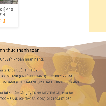
ĐIỆP 10
014
00
₫
nh thức thanh toán
Chuyển khoản ngân hàng.
hủ tài khoản:
LÊ THỊ THÚY
.
ETCOMBANK (CN BÌNH THẠNH):
0531002497344
.
COMBANK (CN PHẠM NGỌC THẠCH):
060105836468
hủ Tài Khoản: Công Ty TNHH MTV Thế Giới Hoa Đẹp.
ETCOMBANK (CN TÂY SÀI GÒN):
0171003471080
.