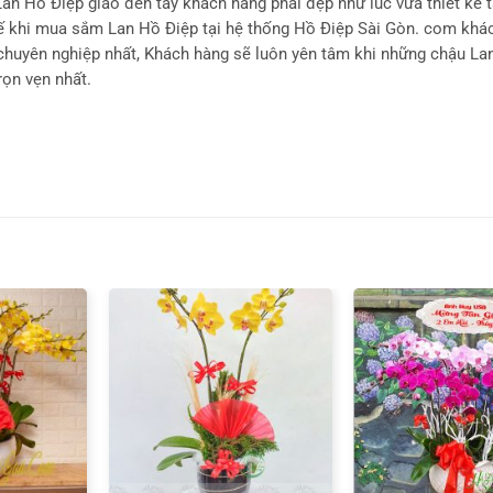
an Hồ Điệp giao đến tay khách hàng phải đẹp như lúc vừa thiết kế t
thế khi mua sắm Lan Hồ Điệp tại hệ thống Hồ Điệp Sài Gòn. com khá
chuyên nghiệp nhất, Khách hàng sẽ luôn yên tâm khi những chậu La
ọn vẹn nhất.