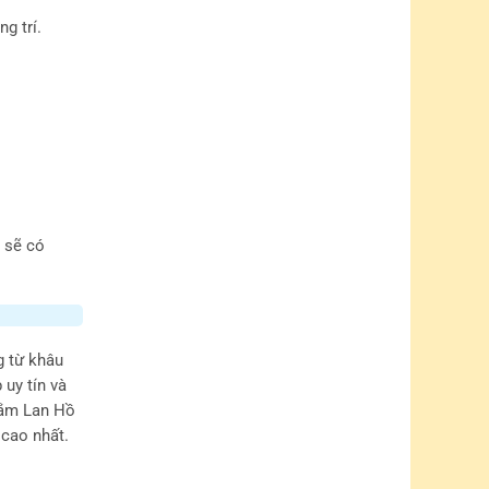
g trí.
 sẽ có
g từ khâu
uy tín và
 sắm Lan Hồ
 cao nhất.