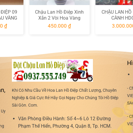
ĐIỆP 09
Chậu Lan Hồ Điệp Xinh
CHẬU LAN HỒ 
ÀU VÀNG
Xắn 2 Vòi Hoa Vàng
CÀNH HD
HD030
HD084
00
₫
450.000
₫
3.000.0
Hì
- C
n,
Khi Có Nhu Cầu Về Hoa Lan Hồ Điệp Chất Lượng, Chuyên
VI
Nghiệp & Giá Cực Rẻ Hãy Gọi Ngay Cho Chúng Tôi Hồ Điệp
SA
Sài Gòn. Com.
 Uy
- C
Văn Phòng Điều Hành:
Số 4~6 Lô 12 Đường
VI
Phạm Thế Hiển, Phường 4, Quận 8, Tp. HCM.
ợng