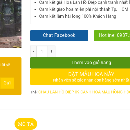
Cam kết giá Hoa Lan Hồ Điệp cạnh tranh nhất 
Cam kết giao hoa miễn phí nội thành Tp. HCM
Cam kết làm hài lòng 100% Khách Hàng
Chat Facebook
Hotline: 0937
Số lượng
Thêm vào giỏ hàng
tôi sẽ
ĐẶT MẪU HOA NÀY
Nhân viên sẽ xác nhận đơn hàng sớm nhất
CHẬU LAN HỒ ĐIỆP 09 CÀNH HOA MÀU HỒNG HD
Thẻ:
MÔ TẢ