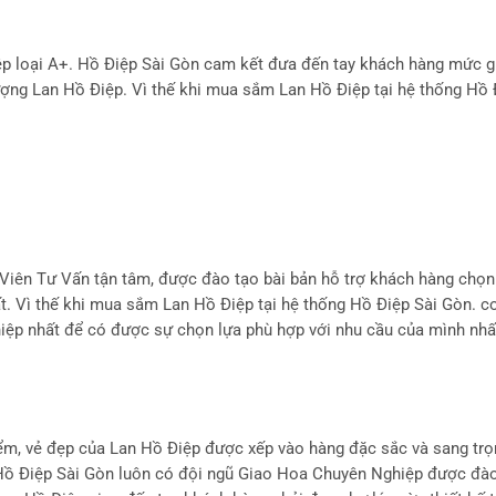
ệp loại A+. Hồ Điệp Sài Gòn cam kết đưa đến tay khách hàng mức g
 lượng Lan Hồ Điệp. Vì thế khi mua sắm Lan Hồ Điệp tại hệ thống Hồ 
Viên Tư Vấn tận tâm, được đào tạo bài bản hỗ trợ khách hàng chọ
ất. Vì thế khi mua sắm Lan Hồ Điệp tại hệ thống Hồ Điệp Sài Gòn. 
iệp nhất để có được sự chọn lựa phù hợp với nhu cầu của mình nhấ
ểm, vẻ đẹp của Lan Hồ Điệp được xếp vào hàng đặc sắc và sang trọ
, Hồ Điệp Sài Gòn luôn có đội ngũ Giao Hoa Chuyên Nghiệp được đà