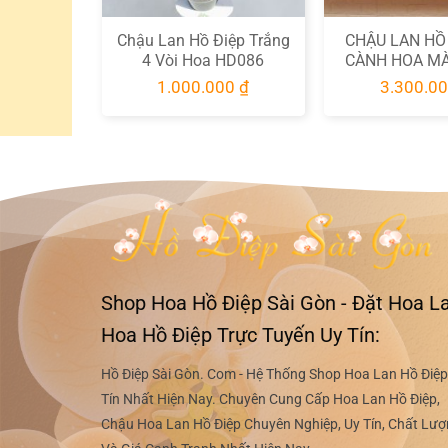
 ĐIỆP 09
Chậu Lan Hồ Điệp Trắng
CHẬU LAN HỒ 
ÀU XANH
4 Vòi Hoa HD086
CÀNH HOA M
39
ÓNG ÁNH 
00
₫
1.000.000
₫
3.300.0
Shop Hoa Hồ Điệp Sài Gòn - Đặt Hoa La
Hoa Hồ Điệp Trực Tuyến Uy Tín:
Hồ Điệp Sài Gòn. Com - Hệ Thống Shop Hoa Lan Hồ Điệp
Tín Nhất Hiện Nay. Chuyên Cung Cấp Hoa Lan Hồ Điệp,
Chậu Hoa Lan Hồ Điệp Chuyên Nghiệp, Uy Tín, Chất Lư