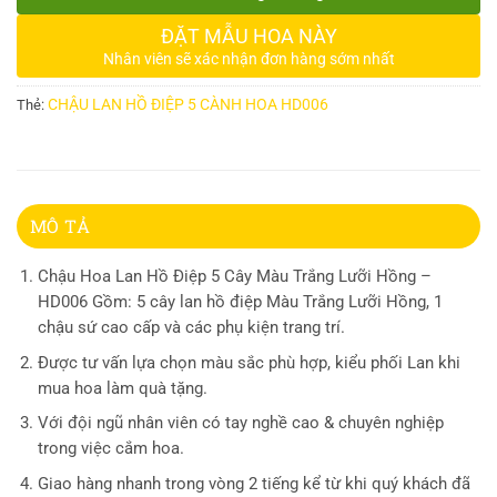
ĐẶT MẪU HOA NÀY
Nhân viên sẽ xác nhận đơn hàng sớm nhất
CHẬU LAN HỒ ĐIỆP 5 CÀNH HOA HD006
Thẻ:
MÔ TẢ
Chậu Hoa Lan Hồ Điệp 5 Cây Màu Trắng Lưỡi Hồng –
HD006 Gồm: 5 cây lan hồ điệp Màu Trắng Lưỡi Hồng, 1
chậu sứ cao cấp và các phụ kiện trang trí.
Được tư vấn lựa chọn màu sắc phù hợp, kiểu phối Lan khi
mua hoa làm quà tặng.
Với đội ngũ nhân viên có tay nghề cao & chuyên nghiệp
trong việc cắm hoa.
Giao hàng nhanh trong vòng 2 tiếng kể từ khi quý khách đã