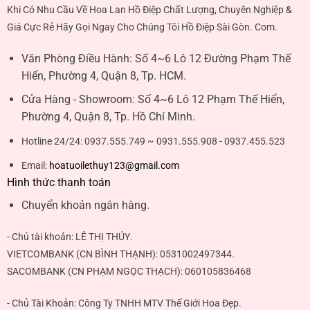
Khi Có Nhu Cầu Về Hoa Lan Hồ Điệp Chất Lượng, Chuyên Nghiệp &
Giá Cực Rẻ Hãy Gọi Ngay Cho Chúng Tôi Hồ Điệp Sài Gòn. Com.
Văn Phòng Điều Hành:
Số 4~6 Lô 12 Đường Phạm Thế
Hiển, Phường 4, Quận 8, Tp. HCM.
Cửa Hàng - Showroom:
Số 4~6 Lô 12 Phạm Thế Hiển,
Phường 4, Quận 8, Tp. Hồ Chí Minh.
Hotline 24/24:
0937.555.749 ~ 0931.555.908 - 0937.455.523
Email:
hoatuoilethuy123@gmail.com
Hình thức thanh toán
Chuyển khoản ngân hàng.
- Chủ tài khoản:
LÊ THỊ THÚY
.
VIETCOMBANK (CN BÌNH THẠNH):
0531002497344
.
SACOMBANK (CN PHẠM NGỌC THẠCH):
060105836468
- Chủ Tài Khoản: Công Ty TNHH MTV Thế Giới Hoa Đẹp.