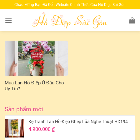
Bỏ
Chào Mừng Bạn Đã Đến Website Chính Thức Của Hồ Diệp Sài Gòn
qua
nội
dung
Mua Lan Hồ Điệp Ở Đâu Cho
Uy Tín?
Sản phẩm mới
Kệ Tranh Lan Hồ Điệp Ghép Lũa Nghệ Thuật HD194
4.900.000
₫