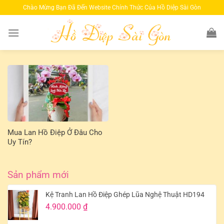
Bỏ
Chào Mừng Bạn Đã Đến Website Chính Thức Của Hồ Diệp Sài Gòn
qua
nội
dung
Mua Lan Hồ Điệp Ở Đâu Cho
Uy Tín?
Sản phẩm mới
Kệ Tranh Lan Hồ Điệp Ghép Lũa Nghệ Thuật HD194
4.900.000
₫