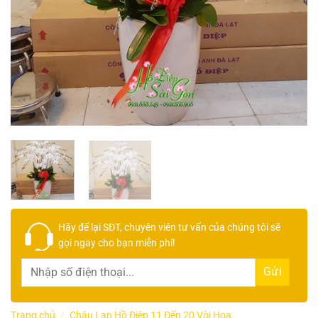
Hãy để lại
SĐT, chuyên viên tư vấn
của chúng tôi sẽ
gọi ngay cho bạn
miễn phí!
Trang chủ
/
Chậu Lan Hồ Điệp 11 Đến 20 Vòi Hoa