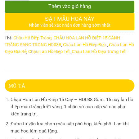
Thêm vào giỏ hàng
ĐẶT MẪU HOA NÀY
Nhân viên sẽ xác nhận đơn hàng sớm nhất
Chậu Hồ Điệp Trắng
CHẬU HOA LAN HỒ ĐIỆP 15 CÀNH
Thẻ:
,
TRẮNG SANG TRỌNG HD038
Chậu Lan Hồ Điệp Đẹp.
Chậu Lan Hồ
,
,
Điệp Giá Rẻ
Chậu Lan Hồ Điệp Tết
Chậu Lan Hồ Điệp Trưng Tết
,
,
MÔ TẢ
Chậu Hoa Lan Hồ Điệp 15 Cây – HD038 Gồm: 15 cây lan hồ
điệp màu trắng lưỡi vàng, 1 chậu sứ cao cấp và các phụ
kiện trang trí.
Được tư vấn lựa chọn màu sắc phù hợp, kiểu phối Lan khi
mua hoa làm quà tặng.