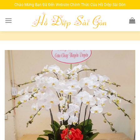
Bỏ
Chào Mừng Bạn Đã Đến Website Chính Thức Của Hồ Diệp Sài Gòn
qua
nội
dung